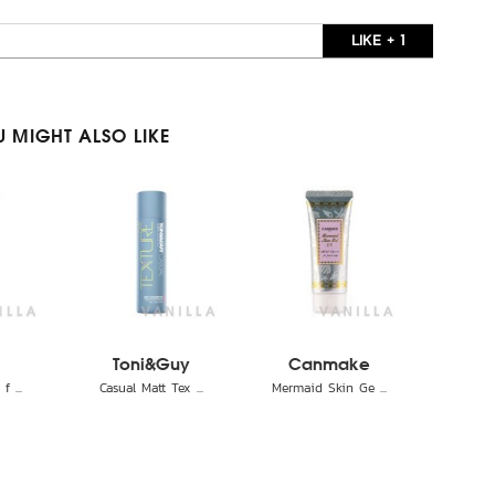
LIKE + 1
 MIGHT ALSO LIKE
Toni&Guy
Canmake
f ...
Casual Matt Tex ...
Mermaid Skin Ge ...