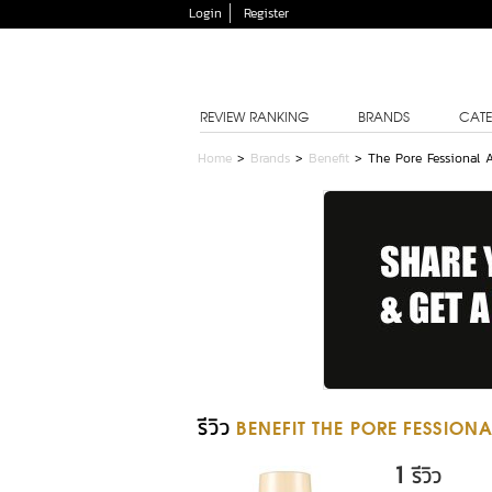
Login
Register
REVIEW RANKING
BRANDS
CATE
Home
>
Brands
>
Benefit
>
The Pore Fessional 
รีวิว
BENEFIT THE PORE FESSION
1
รีวิว