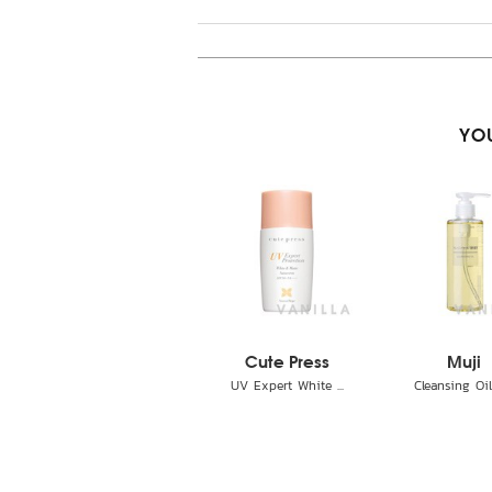
YOU
Cute Press
Muji
UV Expert White ...
Cleansing Oil 