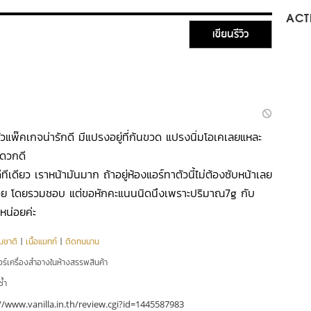
ACTI
เขียนรีวิว
วแพ๊คเกจน่ารักดี มีแปรงอยู่ที่ก้นขวด แปรงนิ่มโอเคเลยแหละ
ะดวกดี
ีทีเดียว เราหน้ามันมาก ถ้าอยู่ห้องแอร์ทาตัวนี้ไม่ต้องซับหน้าเลย
ีด้วย โดยรวมชอบ แต่ขอหักคะแนนนิดนึงเพราะปริมาณ7g กับ
หน่อยค่ะ
มชาติ
|
เนื้อแมทท์
|
ติดทนนาน
อร์เครื่องสำอางในห้างสรรพสินค้า
ซ้ำ
//www.vanilla.in.th/review.cgi?id=1445587983