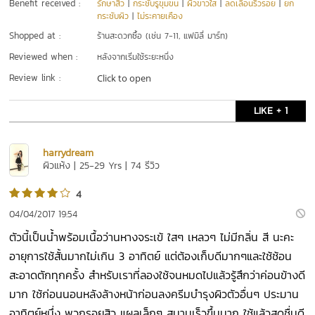
Benefit received :
รักษาสิว
|
กระชับรูขุมขน
|
ผิวขาวใส
|
ลดเลือนริ้วรอย
|
ยก
กระชับผิว
|
ไม่ระคายเคือง
Shopped at :
ร้านสะดวกซื้อ (เช่น 7-11, แฟมิลี่ มาร์ท)
Reviewed when :
หลังจากเริ่มใช้ระยะหนึ่ง
Review link :
Click to open
LIKE + 1
harrydream
ผิวแห้ง | 25-29 Yrs | 74 รีวิว
4
04/04/2017 19:54
ตัวนี้เป็นน้ำพร้อมเนื้อว่านหางจระเข้ ใสๆ เหลวๆ ไม่มีกลิ่น สี นะคะ
อายุการใช้สั้นมากไม่เกิน 3 อาทิตย์ แต่ต้องเก็บดีมากๆและใช้ช้อน
สะอาดตักทุกครั้ง สำหรับเราที่ลองใช้จนหมดไปแล้วรู้สึกว่าค่อนข้างดี
มาก ใช้ก่อนนอนหลังล้างหน้าก่อนลงครีมบำรุงผิวตัวอื่นๆ ประมาน
อาทิตย์หนึ่ง พวกรอยสิว แผลเล็กๆ สมานเร็วขึ้นมาก ใช้แล้วสดชื่นดี