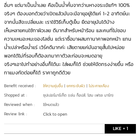
อื่นๆ แต่มาเป็นน้ำเลย คือเป็นน้ำคั้นจากว่านหางจระเข้แท้ๆ 100%
จริงๆ ต้องบอกด้วยว่าเปิดแล้วมันจะมีอายุอยู่ได้แค่ 1-2 อาทิตย์นะ
จากนั้นสีจะเปลี่ยนละ เราใช้วิธีเก็บตู้เย็น ยืดอายุมันได้บ้าง
เห็นหลายคนใช้ทาผิวเลย ดีมากสำหรับหน้าร้อน และคนที่ไม่ชอบ
ความเหนอะหนะของโลชั่น แต่เราซื้อมาผสมทานาคาพอกหน้า แทน
น้ำเปล่าหรือน้ำแร่ เวิร์คดีมากค่ะ เสียดายแค่มันอายุสั้นไปหน่อย
พอกได้ไม่กี่รอบก็ต้องเทมาทาตัวละก่อนจะหมดอายุ
จริงๆเอาไปทำอย่างอื่นก็ได้นะ ใส่ผมก็ได้ ช่วยให้จัดทรงง่ายขึ้น หรือ
ทาแมงกัดต่อยก็ได้ ราคาถูกดีด้วย
Benefit received :
ให้ความชุ่มชื้น
|
ยกกระชับผิว
|
ไม่ระคายเคือง
Shopped at :
ซุปเปอร์มาร์เก็ต (เช่น ท็อปส์, โฮม เฟรช มาร์ท)
Reviewed when :
ใช้หมดแล้ว
Review link :
Click to open
LIKE + 1