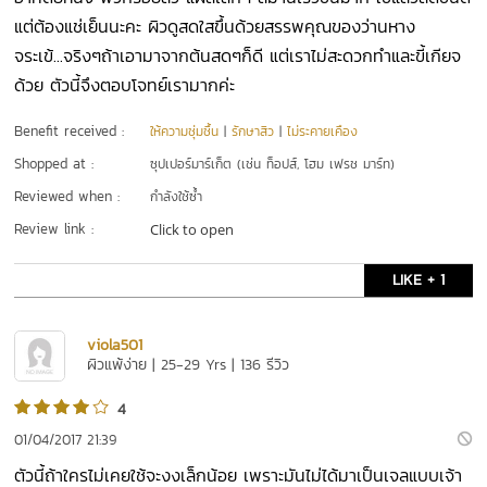
แต่ต้องแช่เย็นนะคะ ผิวดูสดใสขึ้นด้วยสรรพคุณของว่านหาง
จระเข้...จริงๆถ้าเอามาจากต้นสดๆก็ดี แต่เราไม่สะดวกทำและขี้เกียจ
ด้วย ตัวนี้จึงตอบโจทย์เรามากค่ะ
Benefit received :
ให้ความชุ่มชื้น
|
รักษาสิว
|
ไม่ระคายเคือง
Shopped at :
ซุปเปอร์มาร์เก็ต (เช่น ท็อปส์, โฮม เฟรช มาร์ท)
Reviewed when :
กำลังใช้ซ้ำ
Review link :
Click to open
LIKE + 1
viola501
ผิวแพ้ง่าย | 25-29 Yrs | 136 รีวิว
4
01/04/2017 21:39
ตัวนี้ถ้าใครไม่เคยใช้จะงงเล็กน้อย เพราะมันไม่ได้มาเป็นเจลแบบเจ้า