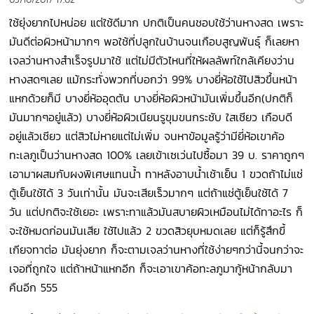
ใช้ยุ่งยากไปหน่อย แต่ใช้ดีมาก ปกติเป็นคนชอบใช้ว่านหางสด เพราะ
มันดีต่อผิวหน้ามากๆ พอใช้ที่ปลูกในบ้านจนเกือบสูญพันธุ์ ก็เลยหา
เจลว่านหางสำเร็จรูปมาใช้ แต่ไม่มีตัวไหนที่ให้ผลลัพท์ใกล้เคียงว่าน
หางสดๆเลย แม้กระทั่งพวกที่บอกว่า 99% บางยี่ห้อใช้ไปสิวขึ้นหน้า
แหกด้วยก็มี บางยี่ห้ออุดตัน บางยี่ห้อผิวหน้ามันเพิ่มขึ้นอีก(ปกติก็
มันมากๆอยู่แล้ว) บางยี่ห้อผิวเนียนรูขุมขนกระชับ ใสเชียว เกือบดี
อยู่แล้วเชียว แต่สิวไม่หายแต่ไม่เพิ่ม จนหาข้อมูลรู้ว่ามียี่ห้อเขาค้อ
ทะเลภูเป็นว่านหางสด 100% เลยเข้าเซเว่นไปซื้อมา 39 บ. ราคาถูกๆ
เอามาผสมกับผงพิเศษแทนน้ำ ทาหลังอาบน้ำเช้าเย็น 1 ขวดถ้าไม่แช่
ตู้เย็นใช้ได้ 3 วันเท่านั้น มันจะเสียเร็วมากๆ แต่ถ้าแช่ตู้เย็นใช้ได้ 7
วัน แต่ปกติจะใช้เยอะ เพราะทาแล้วมันสบายผิวเหมือนไม่ได้ทาอะไร ก็
จะใช้หมดก่อนมันเสีย ใช้ไปแล้ว 2 ขวดสิวยุบหมดเลย แต่ก็รู้สึกขี้
เกียจทาต่อ มันยุ่งยาก ก็จะตามเจลว่านหางที่ใช้ง่ายๆกว่านี้จนกว่าจะ
เจอที่ถูกใจ แต่ถ้าหน้าแหกอีก ก็จะเอาเขาค้อทะลภูมากู้หน้ากลับมา
คืนอีก 555