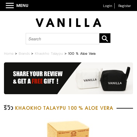
Login
Register
Home
>
Brands
>
Khaokho Talaypu
>
100 % Aloe Vera
รีวิว
KHAOKHO TALAYPU 100 % ALOE VERA