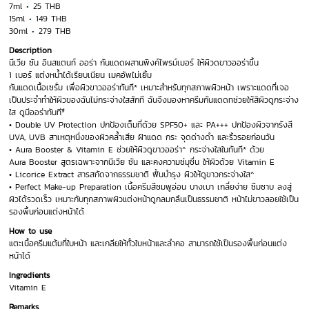
7ml
25 THB
15ml
149 THB
30ml
279 THB
Description
นีเวีย ซัน อินสแตนท์ ออร่า กันแดดผสานพิงค์ไพรม์เมอร์ ให้ผิวดขาวออร่าขึ้น
1 เบอร์ แต่งหน้ำได้เรียบเนียน เมคอัพไม่เยิ้ม
กันแดดเนื้อเซรั่ม เพื่อผิวขาวออร่าทันที* เหมาะสำหรับทุกสภาพผิวหน้า เพราะแดดที่เจอ
เป็นประจำทำให้ผิวของฉันไม่กระจ่างใสสักที ฉันจึงมองหาครีมกันแดดทช่วยให้สิผิวดูกระจ่าง
ใส ดูมีออร่าทันที*ี
• Double UV Protection ปกป้องเต็มที่ด้วย SPF50+ และ PA+++ ปกป้องผิวจากรังสี
UVA, UVB สาเหตุหนึ่งของผิวคล้ำเสีย ฝ้าแดด กระ จุดด่างดำ และริ้วรอยก่อนวัน
• Aura Booster & Vitamin E ช่วยให้ผิวดูขาวออร่า^ กระจ่างใสในทันที* ด้วย
Aura Booster สูตรเฉพาะจากนีเวีย ซัน และคงความช่มุชื่น ให้ผิวด้วย Vitamin E
• Licorice Extract สารสกัดจากธรรมชาติ ฟื้นบำรุง ผิวให้ดูขาวกระจ่างใส^
• Perfect Make-up Preparation เนื้อครีมสีชมพูอ่อน บางเบา เกลี่ยง่าย ซึมซาบ ลงสู่
ผิวได้รวดเร็ว เหมาะกับทุกสภาพผิวแต่งหน้าดูกลมกลืนเป็นธรรมชาติ หน้าไม่ขาวลอยใช้เป็น
รองพื้นก่อนแต่งหน้าได้
How to use
แตะเนื้อครีมแต้มที่ใบหน้า และเกลียให้ทั้วใบหน้าและลำคอ สามารถใช้เป็นรองพื้นก่อนแต่ง
หน้าได้
Ingredients
Vitamin E
Remarks