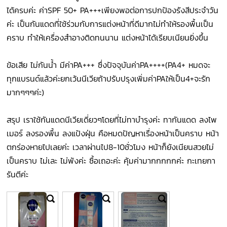
ได้ครบค่ะ ค่าSPF 50+ PA+++เพียงพอต่อการปกป้องรังสีประจำวัน
ค่ะ เป็นกันแดดที่ใช้ร่วมกับการแต่งหน้าที่ดีมากไม่ทำให้รองพื้นเป็น
คราบ ทำให้เครื่องสำอางติดทนนาน แต่งหน้าได้เรียบเนียนยิ่งขึ้น
ข้อเสีย ไม่กันน้ำ มีค่าPA+++ ซึ่งปัจจุบันค่าPA++++(PA4+ หมดจะ
ทุกแบรนด์แล้วค่ะยกเว้นนีเวียถ้าปรับปรุงเพิ่มค่าPAให้เป็น4+จะรัก
มากๆๆๆค่ะ)
สรุป เราใช้กันแดดนีเวียเดี่ยวๆโดยที่ไม่ทาบำรุงค่ะ ทากันแดด ลงไพ
เมอร์ ลงรองพื้น ลงแป้งฝุ่น คือหมดปัญหาเรื่องหน้าเป็นคราบ หน้า
ตกร่องหายไปเลยค่ะ เวลาผ่านไป8-10ชั่วโมง หน้าก็ยังเนียนสวยไม่
เป็นคราบ ไม่เละ ไม่พังค่ะ ซื้อเถอะค่ะ คุ้มค่ามากกกกกค่ะ กะเทยกา
รันตีค่ะ