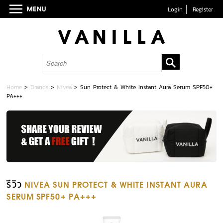
Login
Register
Home
>
Brands
>
Nivea
>
Sun Protect & White Instant Aura Serum SPF50+
PA+++
รีวิว
NIVEA SUN PROTECT & WHITE INSTANT AURA
SERUM SPF50+ PA+++