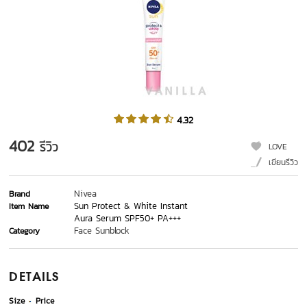
4.32
402
รีวิว
LOVE
เขียนรีวิว
Nivea
Brand
Sun Protect & White Instant
Item Name
Aura Serum SPF50+ PA+++
Face Sunblock
Category
DETAILS
Size
Price