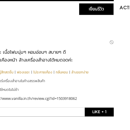
เขียนรีวิว
ACTI
่ะ เนื้อโฟมนุ่มๆ หอมอ่อนๆ สบายๆ ดี
ยเคืองหน้า ล้างเครื่องสำอางได้หมดจดค่ะ
ู้สึกสดชื่น
|
ฟองเยอะ
|
ไม่ระคายเคือง
|
กลิ่นหอม
|
ล้างออกง่าย
อร์เครื่องสำอางในห้างสรรพสินค้า
ใช้หมดในไม่ช้า
//www.vanilla.in.th/review.cgi?id=1503918062
LIKE + 1