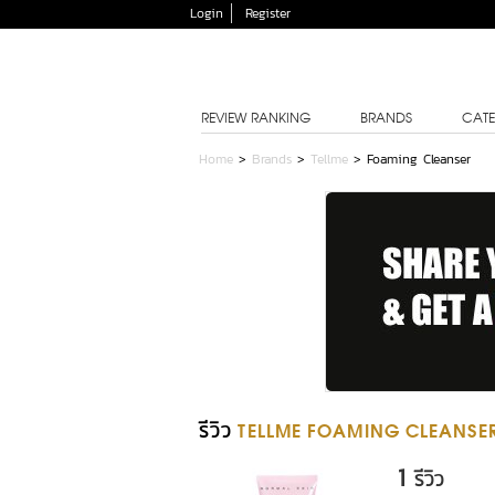
Login
Register
REVIEW RANKING
BRANDS
CATE
Home
>
Brands
>
Tellme
>
Foaming Cleanser
รีวิว
TELLME FOAMING CLEANSE
1
รีวิว