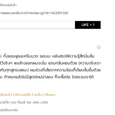
ใช้หมดในไม่ช้า
//www.vanilla.in.th/review.cgi?id=1423391326
LIKE + 1
ะ ทั้งแชมพูและครีมนวด ชอบนะ หลังสระให้ความรู้สึกนิ่มลื่น
มไว้จริงๆ พอล้างออกผมจะนิ่ม แถมกลิ่นหอมด้วย (ความจริงเรา
ๆกันทุกสูตรเลยนะ) ผมช่วงที่เสียจากความร้อนก็เรียบลื่นขึ้นด้วย
่นะ ถ้าหมดแล้วไม่มีสูตรใหม่น่าลอง ก็จะซื้อต่อ โดยรวมเราให้
ู้สึกสดชื่น
|
ให้ความชุ่มชื้น
|
นุ่มลื่น
|
กลิ่นหอม
์มาร์เก็ต (เช่น ท็อปส์, โฮม เฟรช มาร์ท)
ริ่มใช้ระยะหนึ่ง