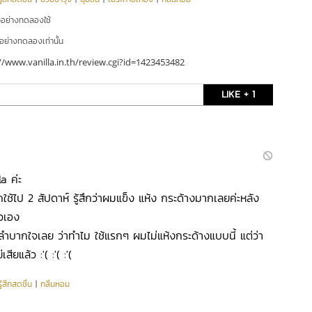
ัวอย่างทดลองใช้
ัวอย่างทดลองเท่านั้น
//www.vanilla.in.th/review.cgi?id=1423453482
LIKE + 1
a ค่ะ
ใช้ไป 2 สัปดาห์ รู้สึกว่าผมแข็ง แห้ง กระด้างมากเลยค่ะหลัง
วเอง
ลำบากใจเลย ว่าทำไม ใช้แรกๆ ผมไม่แห้งกระด้างแบบนี้ แต่ว่า
ียแล้ว :'( :'( :'(
ู้สึกสดชื่น
|
กลิ่นหอม