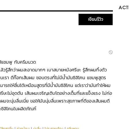
ACTI
เขียนรีวิว
ใช้แชมพู กับครีมนวด
แล้วรู้สึกว่าผมสะอาดมากๆ เบาสบายหนังศรีษะ รู้สึกผมทิ้งตัว
อนเรา ดีท๊อกเส้นผม ชอบตรงที่ไม่มีน้ำมันซิลิโคน แชมพูสูตร
มารถให้ลื่นได้เหมือนสูตรที่มีน้ำมันซิลิโคน แต่เราว่ามันทำให้ผม
รีษะไม่อุดตัน เส้นผมเจริญเติบโตอย่างเต็มที่และแข็งแรง ไม่ก่อ
้าผมจะนุ่มลื่นเนี่ย ขอให้มันนุ่มลื่นเพราะสุขภาพที่ดีของเส้นผมดี
าะซิลิโคนในผลิตภัณฑ์
ู้สึกสดชื่น
|
ช่วยบำรุง
|
นุ่มลื่น
|
ไม่ระคายเคือง
|
กลิ่นหอม