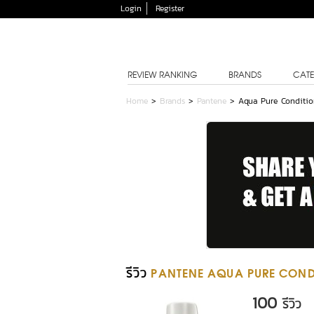
Login
Register
REVIEW RANKING
BRANDS
CATE
Home
>
Brands
>
Pantene
>
Aqua Pure Conditio
รีวิว
PANTENE AQUA PURE COND
100
รีวิว