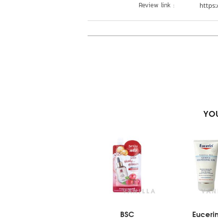
Review link :
https:
YOU
BSC
Euceri