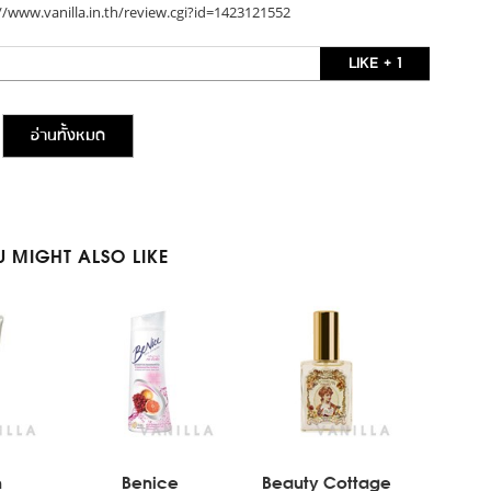
//www.vanilla.in.th/review.cgi?id=1423121552
LIKE + 1
อ่านทั้งหมด
 MIGHT ALSO LIKE
n
Benice
Beauty Cottage