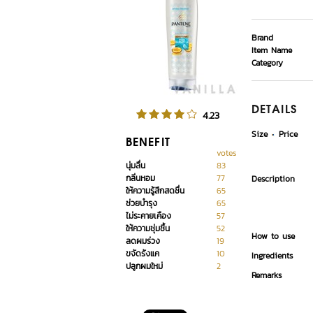
Brand
Item Name
Category
DETAILS
4.23
Size
Price
BENEFIT
votes
นุ่มลื่น
83
กลิ่นหอม
77
Description
ให้ความรู้สึกสดชื่น
65
ช่วยบำรุง
65
ไม่ระคายเคือง
57
ให้ความชุ่มชื้น
52
How to use
ลดผมร่วง
19
ขจัดรังแค
10
Ingredients
ปลูกผมใหม่
2
Remarks