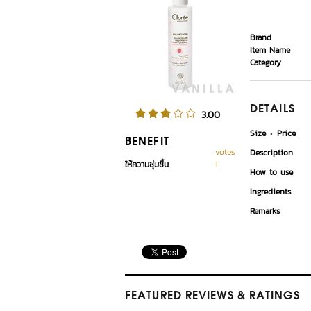
Brand
Item Name
Category
DETAILS
3.00
Size
Price
BENEFIT
votes
Description
ให้ความชุ่มชื้น
1
How to use
Ingredients
Remarks
FEATURED REVIEWS
& RATINGS