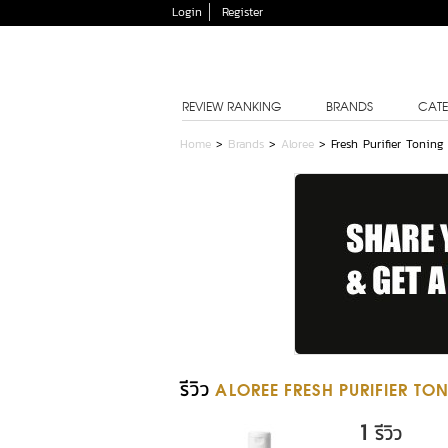
Login
Register
REVIEW RANKING
BRANDS
CATE
Home
>
Brands
>
Aloree
>
Fresh Purifier Toning
รีวิว
ALOREE FRESH PURIFIER TO
1
รีวิว