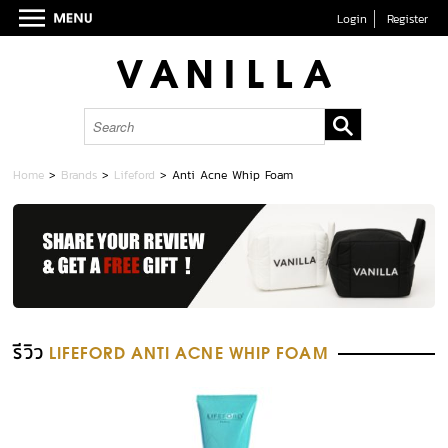
Login
Register
Home
>
Brands
>
Lifeford
>
Anti Acne Whip Foam
รีวิว
LIFEFORD ANTI ACNE WHIP FOAM