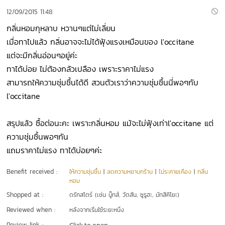
12/09/2015 11:48
กลิ่นหอมกุหลาบ หวานๆแต่ไม่เลี่ยน
เมื่อทาไปแล้ว กลิ่นอาจจะไม่ได้ฟุ้งแรงเหมือนของ l'occitane
แต่จะมีกลิ่นอ่อนๆอยู่ค่ะ
ทาได้บ่อย ไม่ต้องกลัวเปลือง เพราะราคาไม่แรง
สามารถให้ความชุ่มชื้นได้ดี สวนตัวเราว่าความชุ่มชื้นนี่พอๆกับ
l'occitane
สรุปแล้ว ซื้อต่อนะคะ เพราะกลิ่นหอม แม้จะไม่ฟุ้งเท่าl'occitane แต่
ความชุ่มชื้นพอๆกัน
แถมราคาไม่แรง ทาได้บ่อยๆค่ะ
Benefit received :
ให้ความชุ่มชื้น
|
ลดความหยาบกร้าน
|
ไม่ระคายเคือง
|
กลิ่น
หอม
Shopped at :
ดรักสโตร์ (เช่น บู๊ทส์, วัตสัน, ซูรูฮะ, มัทสึคิโยะ)
Reviewed when :
หลังจากเริ่มใช้ระยะหนึ่ง
Review link :