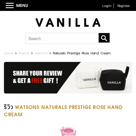
Login
Register
Home
>
Brands
>
Watsons
>
Naturals Prestige Rose Hand Cream
รีวิว
WATSONS NATURALS PRESTIGE ROSE HAND
CREAM