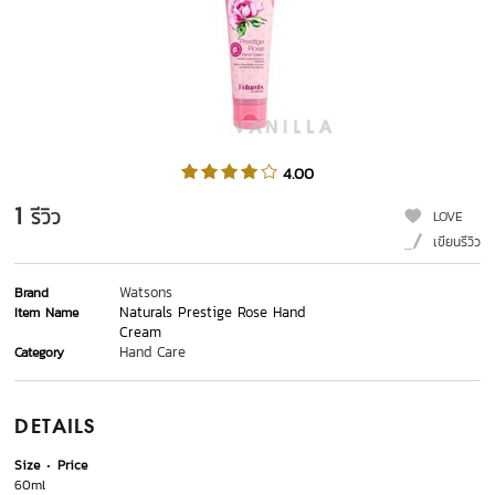
4.00
1
รีวิว
LOVE
เขียนรีวิว
Watsons
Brand
Naturals Prestige Rose Hand
Item Name
Cream
Hand Care
Category
DETAILS
Size
Price
60ml