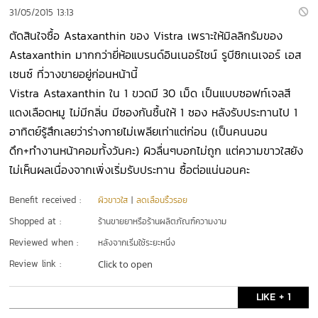
31/05/2015 13:13
ตัดสินใจซื้อ Astaxanthin ของ Vistra เพราะให้มิลลิกรัมของ
Astaxanthin มากกว่ายี่ห้อแบรนด์อินเนอร์ไชน์ รูบีซิกเนเจอร์ เอส
เซนซ์ ที่วางขายอยู่ก่อนหน้านี้
Vistra Astaxanthin ใน 1 ขวดมี 30 เม็ด เป็นแบบซอฟท์เจลสี
แดงเลือดหมู ไม่มีกลิ่น มีซองกันชื้นให้ 1 ซอง หลังรับประทานไป 1
อาทิตย์รู้สึกเลยว่าร่างกายไม่เพลียเท่าแต่ก่อน (เป็นคนนอน
ดึก+ทำงานหน้าคอมทั้งวันคะ) ผิวลื่นๆบอกไม่ถูก แต่ความขาวใสยัง
ไม่เห็นผลเนื่องจากเพิ่งเริ่มรับประทาน ซื้อต่อแน่นอนคะ
Benefit received :
ผิวขาวใส
|
ลดเลือนริ้วรอย
Shopped at :
ร้านขายยาหรือร้านผลิตภัณฑ์ความงาม
Reviewed when :
หลังจากเริ่มใช้ระยะหนึ่ง
Review link :
Click to open
LIKE + 1