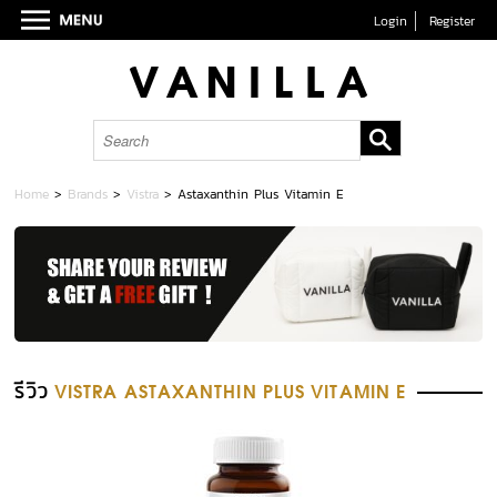
Login
Register
Home
>
Brands
>
Vistra
>
Astaxanthin Plus Vitamin E
รีวิว
VISTRA ASTAXANTHIN PLUS VITAMIN E