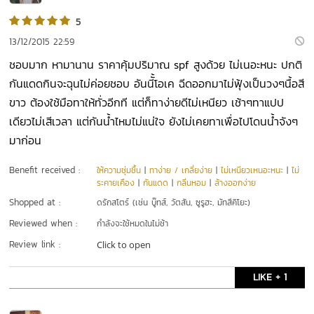
5
13/12/2015 22:59
ชอบมาก หามานาน ราคาคุ้มปริมาณ spf สูงด้วย ไม่เนอะหนะ ปกติ
กันแดดกินจะฉุนไม่ค่อยชอบ อันนีั้โอเค ฉีดออกมาไม่ฟุ้งเป็นวงๆนื้อสี
ขาว ต้องใช้มือทาให้ทั่วอีกที แต่ก็ทาง่ายดีไม่เหนียว เช้าๆทาแปป
เดียวไม่เสีเวลา แต่กันน้ำไหมไม่แน่ใจ ยังไม่เคยทาเพื่อไปโดนน้ำจังๆ
มาก่อน
Benefit received :
ให้ความชุ่มชื้น
|
ทาง่าย / เกลี่ยง่าย
|
ไม่เหนียวเหนอะหนะ
|
ไม่
ระคายเคือง
|
กันแดด
|
กลิ่นหอม
|
ล้างออกง่าย
Shopped at :
ดรักสโตร์ (เช่น บู๊ทส์, วัตสัน, ซูรูฮะ, มัทสึคิโยะ)
Reviewed when :
กำลังจะใช้หมดในไม่ช้า
Review link :
Click to open
LIKE + 1