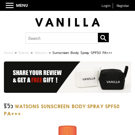
Login
Register
Home
>
Brands
>
Watsons
>
Sunscreen Body Spray SPF50 PA+++
รีวิว
WATSONS SUNSCREEN BODY SPRAY SPF50
PA+++