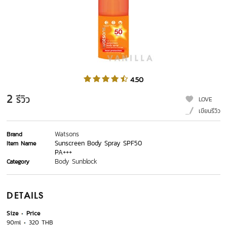
4.50
2
รีวิว
LOVE
เขียนรีวิว
Watsons
Brand
Sunscreen Body Spray SPF50
Item Name
PA+++
Body Sunblock
Category
DETAILS
Size
Price
90ml
320 THB