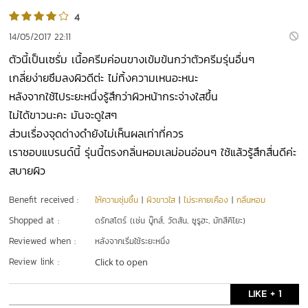
4
14/05/2017 22:11
ตัวนี้เป็นเซรั่ม เนื้อครีมค่อนขางเข้มข้นกว่าตัวครีมรุ่นอื่นๆ
เกลี่ยง่ายซึมลงผิวดีต่ะ ไม่ทิ้งความเหนอะหนะ
หลังจากใช้ไประยะหนึ่งรู้สึกว่าผิวหน้ากระจ่างใสขึ้น
ไม่ได้ขาวนะคะ มันจะดูใสๆ
ส่วนเรื่องจุดด่างดำยังไม่เห็นผลเท่าที่ควร
เราชอบแบรนด์นี้ รุ่นนี้ตรงกลิ่นหอมเลม่อนอ่อนๆ ใช้แล้วรู้สึกสื่นดีค่ะ
สบายผิว
Benefit received :
ให้ความชุ่มชื้น
|
ผิวขาวใส
|
ไม่ระคายเคือง
|
กลิ่นหอม
Shopped at :
ดรักสโตร์ (เช่น บู๊ทส์, วัตสัน, ซูรูฮะ, มัทสึคิโยะ)
Reviewed when :
หลังจากเริ่มใช้ระยะหนึ่ง
Review link :
Click to open
LIKE + 1