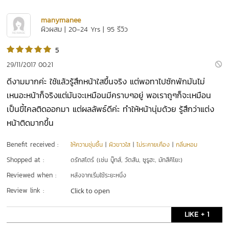
manymanee
ผิวผสม | 20-24 Yrs | 95 รีวิว
5
29/11/2017 00:21
ดีงามมากค่ะ ใช้แล้วรู้สึกหน้าใสขึ้นจริง แต่พอทาไปซักพักมันไม่
เหนอะหน้าก็จริงแต่มันจะเหมือนมีคราบๆอยู่ พอเราถูๆก็จะเหมือน
เป็นขี้ไคลติดออกมา แต่ผลลัพธ์ดีค่ะ ทำให้หน้านุ่มด้วย รู้สึกว่าแต่ง
หน้าติดมากขึ้น
Benefit received :
ให้ความชุ่มชื้น
|
ผิวขาวใส
|
ไม่ระคายเคือง
|
กลิ่นหอม
Shopped at :
ดรักสโตร์ (เช่น บู๊ทส์, วัตสัน, ซูรูฮะ, มัทสึคิโยะ)
Reviewed when :
หลังจากเริ่มใช้ระยะหนึ่ง
Review link :
Click to open
LIKE + 1