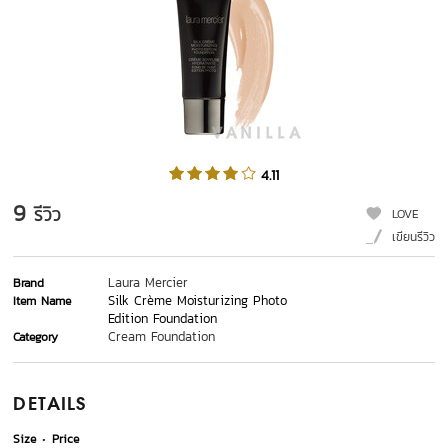
4.11
9
รีวิว
LOVE
เขียนรีวิว
Laura Mercier
Brand
Silk Crème Moisturizing Photo
Item Name
Edition Foundation
Cream Foundation
Category
DETAILS
Size
Price