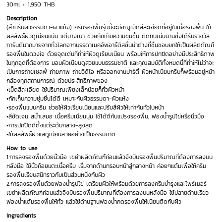
30ml
1,950 THB
Description
(สำหรับผิวธรรมดา-ผิวแห้ง) ครีมรองพื้นรุ่นนี้จะมีอณูเม็ดสีละเอียดที่อยู่ในเนื้อรองพื้น ให้
ผลลัพธ์ผิวดูเนียนแน่น แต่บางเบา ช่วยกักเก็บความชุมชื้น ติดทนเนิ่นนานซึ่งได้รับรางวัล
การันตีมากมายจากทั่วโลกจากบรรดาเมคอัพอาร์ติสชั้นนำต่างที่ชื่นชอบยกให้เป็นผลิตภัณฑ์
รองพื้นในดวงใจ ด้วยจุดเด่นที่ทำให้ผิวดูเรียบเนียน พร้อมให้การปกปิดอย่างมีประสิทธิภาพ
ในทุกจุดที่ต้องการ มอบผิวเนียนดูสวยแบบธรรมชาติ และคุณสมบัติทั้งหมดนี้ที่ทำให้ไม่ว่าจะ
เป็นการถ่ายเซลฟี่ ถ่ายภาพ ถ่ายวีดีโอ หรือออกงานปาร์ตี้ ผิวหน้าเนียนกริบก็พร้อมอยู่หน้า
กล้องทุกสถานการณ์ ด้วยประสิทธิภาพของ
•เม็ดสีละเอียด ใช้ปริมาณเพียงเล็กน้อยก็ทั่วผิวหน้า
•กักเก็บความชุ่มชื่นได้ดี เหมาะกับผิวธรรมดา-ผิวแห้ง
•รองพื้นแบบครีม ช่วยให้ผิวเรียบเนียนและปรับสีผิวให้เท่ากันทั่วใบหน้า
•สีชัดเจน สม่ำเสมอ เนื้อครีมเนียนนุ่ม ใช้ได้ดีกับแปรงรองพื้น, ฟองน้ำรูปไข่หรือนิ้วมือ
•การปกปิดดีตั้งแต่ระดับกลาง-สูงสุด
•ให้ผลลัพธ์ผิวแลดูเนียนสวยอย่างเป็นธรรมชาติ
How to use
1.การลงรองพื้นด้วยนิ้วมือ เขย่าผลิตภัณฑ์ก่อนแล้วจึงบีบรองพื้นปริมาณที่ต้องการลงบน
หลังมือ ใช้นิ้วก้อยแตะเนื้อครีม เริ่มจากด้านกรอบหน้าสู่กลางหน้า ค่อยๆแต้มเพื่อให้ครีม
รองพื้นเรียบสนิทราวกับเป็นส่วนหนึ่งกับผิว
2.การลงรองพื้นด้วยฟองน้ำรูปไข่ เตรียมผิวให้พร้อมด้วยการลงครีมบำรุงและไพร์เมอร์
เขย่าผลิตภัณฑ์ก่อนแล้วจึงบีบรองพื้นปริมาณที่ต้องการลงบนหลังมือ ใช้ปลายด้านเรียว
ฟองน้ำแต้มรองพื้นให้ทั่ว แล้วใช้ด้านฐานฟองน้ำกดรองพื้นให้เนียนติดกับผิว
Ingredients