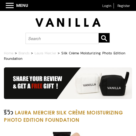
Login
Register
Home
>
Brands
>
Laura Mercier
>
Silk Crème Moisturizing Photo Edition
Foundation
รีวิว
LAURA MERCIER SILK CRÈME MOISTURIZING
PHOTO EDITION FOUNDATION