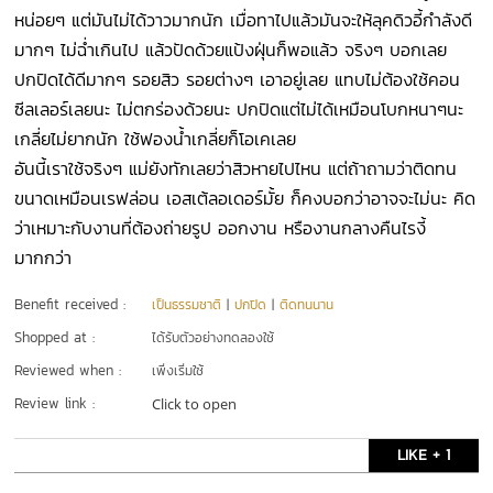
หน่อยๆ แต่มันไม่ได้วาวมากนัก เมื่อทาไปแล้วมันจะให้ลุคดิวอี้กำลังดี
มากๆ ไม่ฉ่ำเกินไป แล้วปัดด้วยแป้งฝุ่นก็พอแล้ว จริงๆ บอกเลย
ปกปิดได้ดีมากๆ รอยสิว รอยต่างๆ เอาอยู่เลย แทบไม่ต้องใช้คอน
ซีลเลอร์เลยนะ ไม่ตกร่องด้วยนะ ปกปิดแต่ไม่ได้เหมือนโบกหนาๆนะ
เกลี่ยไม่ยากนัก ใช้ฟองน้ำเกลี่ยก็โอเคเลย
อันนี้เราใช้จริงๆ แม่ยังทักเลยว่าสิวหายไปไหน แต่ถ้าถามว่าติดทน
ขนาดเหมือนเรฟล่อน เอสเต้ลอเดอร์มั้ย ก็คงบอกว่าอาจจะไม่นะ คิด
ว่าเหมาะกับงานที่ต้องถ่ายรูป ออกงาน หรืองานกลางคืนไรงี้
มากกว่า
Benefit received :
เป็นธรรมชาติ
|
ปกปิด
|
ติดทนนาน
Shopped at :
ได้รับตัวอย่างทดลองใช้
Reviewed when :
เพิ่งเริ่มใช้
Review link :
Click to open
LIKE + 1