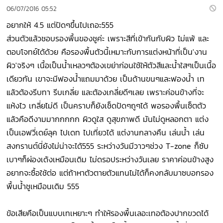
06/07/2016 05:52
อยากให้ 4.5 แต่ปัดๆขึ้นไปเถอะ555
ส่วนตัวแล้วชอบรองพื้นของชูค่ะ เพราะสีที่เข้ากันกับผิว ไม่แพ้ และ
ตอบโจทย์ได้ด้วย คือรองพื้นตัวนี้เหมาะกับการแต่งหน้าที่เป็น'งาน
ผิว'จริงๆ เนื้อเป็นน้ำเหลวๆต้องเขย่าก่อนใช้ให้ตัวสีและน้ำใสๆเป็นเนื้อ
เดียวกัน เขาจะมีฟองน้ำแถมมาด้วย เป็นด้านขนๆและฟองน้ำ เท
แล้วต้องรีบทา รีบเกลี่ย และต้องเกลี่ยดีๆเลย เพราะค่อนข้างที่จะ
แห้งไว เกลี่ยไม่ดี เป็นคราบก็ยังเช็ดปัดๆถูๆได้ พอรองพื้นเซ็ตตัว
แล้วคือดีงามมากกกกก ผิวดูใส ดูสุขภาพดี มันไม่ดูหลอกตา แต่ง
เป็นเอฟวี่เดย์ลุค ไปเดท ไปเที่ยวได้ แต่งานกลางคืน เล่นน้ำ เล่น
สงกรานต์นี่ยังไม่น่าจะได้555 ระหว่างวันมีวาวๆช่วง T-zone ก็ซับ
เบาๆก็ผ่องเด้งเหมือนเดิม ไม่ดรอประหว่างวันเลย ราคาค่อนข้างสูง
อยากจะซื้อใช้ต่อ แต่ถ้าหาตัวตายตัวแทนไม่ได้ก็คงกลับมาซบอกรอง
พื้นน้ำชูเหมือนเดิม 555
ข้อเสียคือเป็นแบบเทเหยาะๆ ทำให้รองพื้นเลอะเทอต้องปากขวดได้