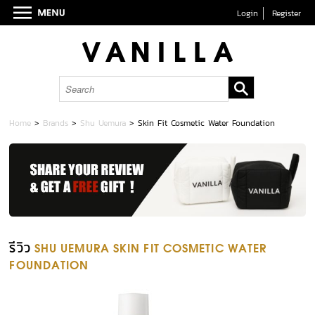
Login
Register
Home
>
Brands
>
Shu Uemura
>
Skin Fit Cosmetic Water Foundation
รีวิว
SHU UEMURA SKIN FIT COSMETIC WATER
FOUNDATION