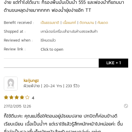
ง่าย แต่ทำไงได้เนาะ ก็รองพื้นมันเป็นน้ำ 555 และฟองน้ำที่แถมมา
ด้านขนหลุดง่ายมากกกก ฟองน้ำยุ่ยง่ายอีก TT
Benefit received :
เป็นธรรมชาติ
|
เนื้อแมทท์
|
ติดทนนาน
|
กันแดด
Shopped at :
เคาน์เตอร์เครื่องสำอางในห้างสรรพสินค้า
Reviewed when :
ใช้หมดแล้ว
Review link :
Click to open
LIKE + 1
kaijungz
ผิวแพ้ง่าย | 20-24 Yrs | 233 รีวิว
4
27/12/2015 12:26
ก็ใช้ดีนะคะ คุณแม่ซื้อให้ตอนอยู่มัธยมปลาย ปกปิดก็ค่อนข้างดี
เรียบเนียน เนื้อเป็นน้ำๆ แต่เราใช้แล้วรู้สึกหนักหน้าไปหน่อยค่ะ ขึ้น
ชื่อว่าเป็นรองพื้นก็หนักหน้าสำหรับเราหมดล่ะค่ะ แห่ะๆ