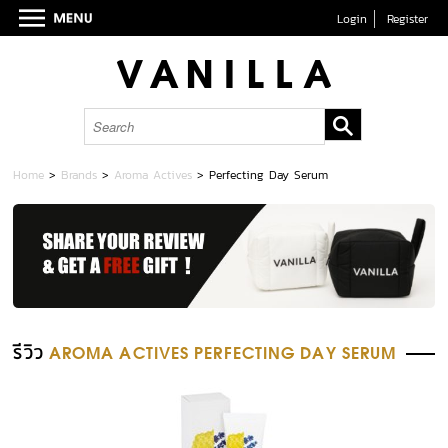
Login
Register
Home
>
Brands
>
Aroma Actives
>
Perfecting Day Serum
รีวิว
AROMA ACTIVES PERFECTING DAY SERUM