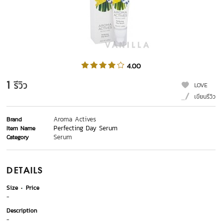
4.00
1
รีวิว
LOVE
เขียนรีวิว
Aroma Actives
Brand
Perfecting Day Serum
Item Name
Serum
Category
DETAILS
Size
Price
-
Description
-