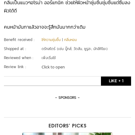
กลิ่นเป็นแนวๆอโรม่า ออร์แกนิค ช่วยให้ผิวหน้าชุ่มชื่นชุ่มชื้นแต่ซึมลง
ผิวได้ดี
คนหน้ามันทาแล้วอาจจะรู้สึกมันมากกว่าเดิม
Benefit received :
ให้ความชุ่มชื้น
|
กลิ่นหอม
Shopped at :
ดรักสโตร์ (เช่น บู๊ทส์, วัตสัน, ซูรูฮะ, มัทสึคิโยะ)
Reviewed when :
เพิ่งเริ่มใช้
Review link :
Click to open
LIKE + 1
- SPONSORS -
EDITORS’ PICKS