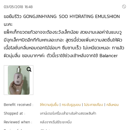
03/05/2018 16:48
ขอยืมรีวิว GONGJINHYANG: SOO HYDRATING EMULSHION
นะคะ
แพ็คเก็ทขวดแก้วอาจจะต้องระวังเล็กน้อย สวยงามเลอค่าในแบบวู
มีจุกเล็กๆปิดอีกทีกันหกเลอะเทอะ สูตรนี้ช่วยเพิ่มความสดชื่นให้ผิว
เนื้อโลชั่นกลิ่นหอมดอกไม้อ่อนๆ ซึมซาบเร็ว ไม่เหนียวเหนอะ ทาแล้ว
ผิวนุ่มลื่น ชอบมากๆค่ะ ตัวนี้เราใช้ช่วงเช้าหลังจากใช้ Balancer
Benefit received :
ให้ความชุ่มชื้น
|
กระชับรูขุมขน
|
ไม่ระคายเคือง
|
กลิ่นหอม
Shopped at :
เคาน์เตอร์เครื่องสำอางในห้างสรรพสินค้า
Reviewed when :
หลังจากเริ่มใช้ระยะหนึ่ง