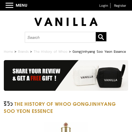
Login
Register
Home
>
Brands
>
The History of Whoo
>
Gongjinhyang Soo Yeon Essence
รีวิว
THE HISTORY OF WHOO GONGJINHYANG
SOO YEON ESSENCE