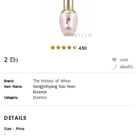
4.50
2
รีวิว
LOVE
เขียนรีวิว
The History of Whoo
Brand
Gongjinhyang Soo Yeon
Item Name
Essence
Essence
Category
DETAILS
Size
Price
-