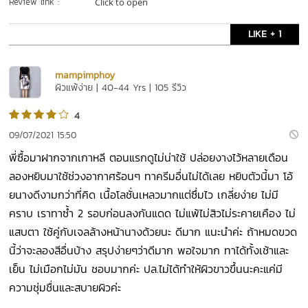
Review link :
Click to open
LIKE + 1
mampimphoy
ผิวแพ้ง่าย | 40-44 Yrs | 105 รีวิว
4
09/07/2021 15:50
พี่ซื้อมาฝากจากเกาหลี ตอนแรกดูไม่น่าใช้ ปล่อยงางไว้หลายเดือน
ลองหยิบมาใช้ช่วงอากาศร้อนๆ ทาครีมอื่นไม่ได้เลย หยิบตัวนี้มา โอ้
ยนางดีงามกว่าที่คิด เนื้อโลชั่นเหลวมากแต่ซึ่มไว เกลี่ยง่าย ไม่มี
คราบ เราทาซ้ำ 2 รอบก่อนลงกันแดด ไม่แพ้ไม่สิวไม่ระคายเคือง ไม่
แสบตา ใช้คู่กับเจลล้างหน้านางด้วยนะ ดีมาก แนะนำค่ะ ถ้าหมดขวด
นี้ว่าจะลองสีอื่นบ้าง สรุปง่ายๆว่าดีมาก พอใจมาก ทาได้ทั้งเช้าและ
เย็น ไม่เมือกไม่มัน ชอบมากค่ะ ปล.ไม่ได้ทำให้ผิวขาวขึ้นนะคะแค่มี
ความชุ่มชื่นและสบายผิวค่ะ