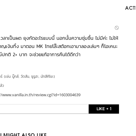
ACTI
ลาเป็นผด ยุงกัดอะไรแบบนี้ นอกนั้นความชุ่มชื้น ไม่มีค่ะ ไม่ให้
้อผลาญเงินทิ้ง มาตอน MK ไทยโล๊ะสต้อกเอามาลองเล่นๆ ก็โอเคนะ
มน์ปกติ 2× บาท จะช่วยแก้อาการคีนได้ดีกว่า
์ (เช่น บู๊ทส์, วัตสัน, ซูรูฮะ, มัทสึคิโยะ)
ล้ว
//www.vanilla.in.th/review.cgi?id=1603004639
LIKE + 1
 MIGHT ALSO LIKE