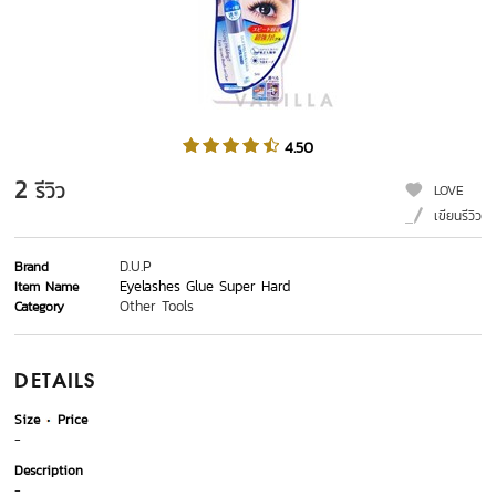
4.50
2
รีวิว
LOVE
เขียนรีวิว
D.U.P
Brand
Eyelashes Glue Super Hard
Item Name
Other Tools
Category
DETAILS
Size
Price
-
Description
-