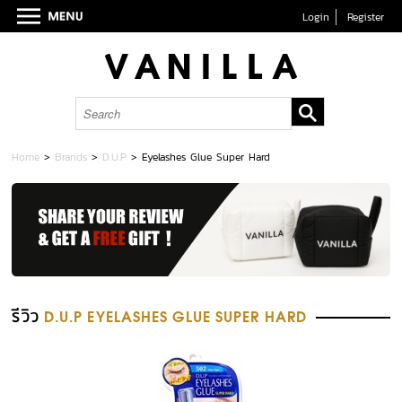
Login
Register
Home
>
Brands
>
D.U.P
>
Eyelashes Glue Super Hard
รีวิว
D.U.P EYELASHES GLUE SUPER HARD