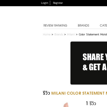
Login
Register
REVIEW RANKING
BRANDS
CATE
Home
>
Brands
>
Milani
>
Color Statement Moist
รีวิว
MILANI COLOR STATEMENT M
1
รีวิว