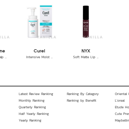
ane
Curel
NYX
p ...
Intensive Moist ...
Soft Matte Lip ...
Latest Review Ranking
Ranking By Category
Oriental 
Monthly Ranking
Ranking by Benefit
L'oreal
Quarterly Ranking
Etude H
Half Yearly Ranking
Cute Pre
Yearly Ranking
Maybelli