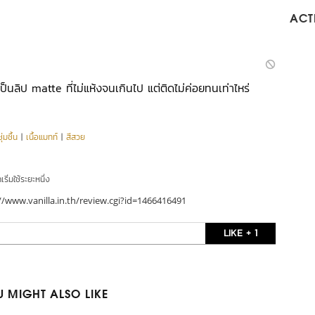
ACTI
เป็นลิป matte ที่ไม่แห้งจนเกินไป แต่ติดไม่ค่อยทนเท่าไหร่
่มชื้น
|
เนื้อแมทท์
|
สีสวย
ริ่มใช้ระยะหนึ่ง
//www.vanilla.in.th/review.cgi?id=1466416491
LIKE + 1
 MIGHT ALSO LIKE