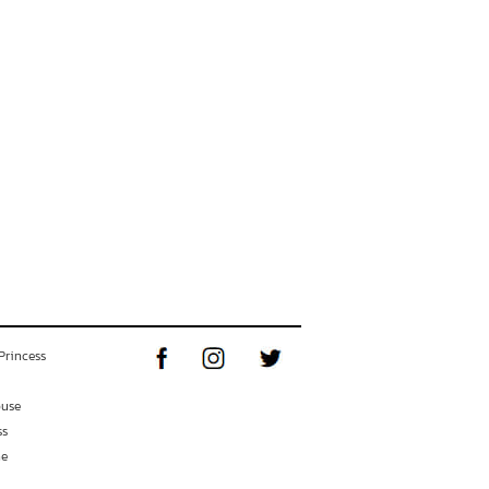
Princess
ouse
ss
ne