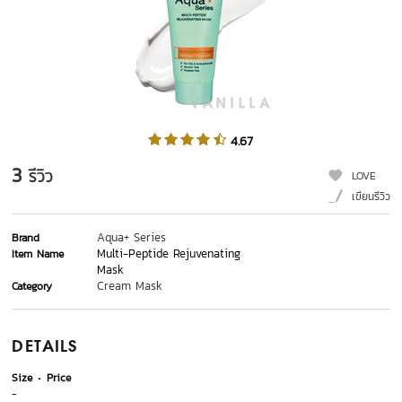
4.67
3
รีวิว
LOVE
เขียนรีวิว
Aqua+ Series
Brand
Multi-Peptide Rejuvenating
Item Name
Mask
Cream Mask
Category
DETAILS
Size
Price
-