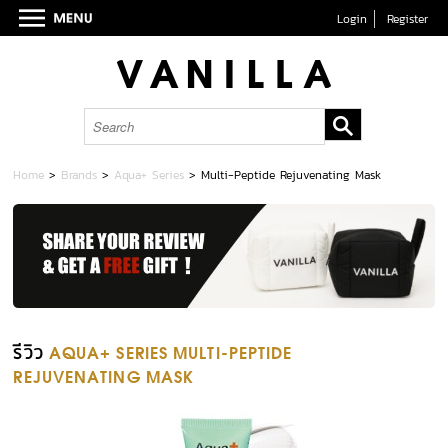
Login
Register
Home
>
Brands
>
Aqua+ Series
>
Multi-Peptide Rejuvenating Mask
รีวิว
AQUA+ SERIES MULTI-PEPTIDE
REJUVENATING MASK