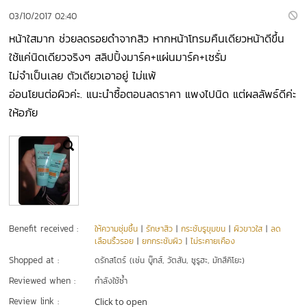
03/10/2017 02:40
หน้าใสมาก ช่วยลดรอยดำจากสิว หากหน้าโทรมคืนเดียวหน้าดีขึ้น
ใช้แค่นิดเดียวจริงๆ สลิปปิ้งมาร์ค+แผ่นมาร์ค+เซรั่ม
ไม่จำเป็นเลย ตัวเดียวเอาอยู่ ไม่แพ้
อ่อนโยนต่อผิวค่ะ. แนะนำซื้อตอนลดราคา แพงไปนิด แต่ผลลัพธ์ดีค่ะ
ให้อภัย
Benefit received :
ให้ความชุ่มชื้น
|
รักษาสิว
|
กระชับรูขุมขน
|
ผิวขาวใส
|
ลด
เลือนริ้วรอย
|
ยกกระชับผิว
|
ไม่ระคายเคือง
Shopped at :
ดรักสโตร์ (เช่น บู๊ทส์, วัตสัน, ซูรูฮะ, มัทสึคิโยะ)
Reviewed when :
กำลังใช้ซ้ำ
Review link :
Click to open