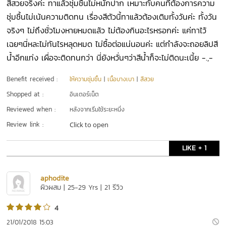
สีสวยจริงค่ะ ทาแล้วชุ่มชื้นไม่หนักปาก เหมาะกับคนที่ต้องการความ
ชุ่มชื้นไม่เน้นความติดทน เรื่องสีตัวนี้ทาแล้วต้องเติมทั้งวันค่ะ ทั้งวัน
จริงๆ ไม่ถึงชั่วโมงหายหมดแล้ว ไม่ต้องกินอะไรหรอกค่ะ แค่ทาไว้
เฉยๆนี่หละไม่ทันไรหลุดหมด ไม่ซื้อต่อแน่นอนค่ะ แต่กำลังจะถอยลิปสี
น้ำอีกแท่ง เผื่อจะติดทนกว่า นี่ยังหวั่นๆว่าสีน้ำก็จะไม่ติดนะเนี้ย -.,-
Benefit received :
ให้ความชุ่มชื้น
|
เนื้อบางเบา
|
สีสวย
Shopped at :
อินเตอร์เน็ต
Reviewed when :
หลังจากเริ่มใช้ระยะหนึ่ง
Review link :
Click to open
LIKE + 1
aphodite
ผิวผสม | 25-29 Yrs | 21 รีวิว
4
21/01/2018 15:03