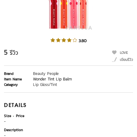
3.80
5
รีวิว
LOVE
เขียนรีวิว
Beauty People
Brand
Wonder Tint Lip Balm
Item Name
Lip Gloss/Tint
Category
DETAILS
Size
Price
-
Description
-