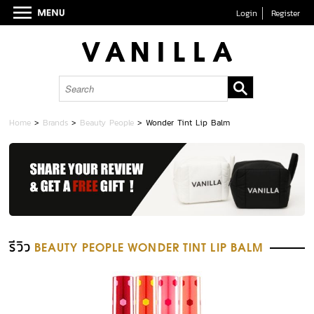
Login
Register
Home
>
Brands
>
Beauty People
>
Wonder Tint Lip Balm
รีวิว
BEAUTY PEOPLE WONDER TINT LIP BALM