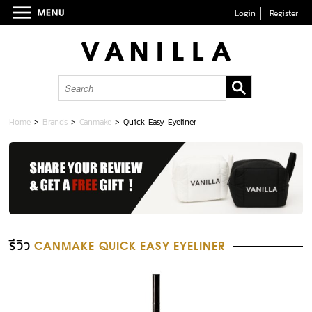
Login
Register
Home
>
Brands
>
Canmake
>
Quick Easy Eyeliner
รีวิว
CANMAKE QUICK EASY EYELINER