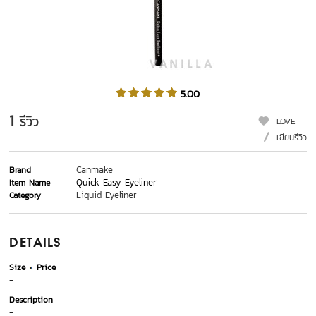
5.00
1
รีวิว
LOVE
เขียนรีวิว
Canmake
Brand
Quick Easy Eyeliner
Item Name
Liquid Eyeliner
Category
DETAILS
Size
Price
-
Description
-