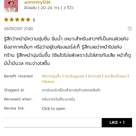
aommmy1234
ผิวผสม | 20-24 Yrs | 3 รีวิว
5
26/01/2017 21:00
รู้สึกว่าหน้ามีความชุ่มชื่น อิ่มน้ำ เหมาะสำหรับสาวๆที่เป็นคนผิวแห้ง
ยิ่งอากาศเย็นๆ หรือว่าอยู่ในห้องแอร์ล่ะก็ รู้สึกเลยว่าหน้าไม่แห้ง
กร้าน รู้สึกหน้านุ่มนิ่มขึ้น ใช้แล้วไม่แพ้เพราะไม่ใส่สารกันเสีย หน้าก็ดู
มีน้ำมีนวล กระจ่างใสขึ้น
Benefit received :
ให้ความชุ่มชื้น
|
กระชับรูขุมขน
|
ผิวขาวใส
|
ลดเลือนริ้วรอย
|
กลิ่นหอม
Shopped at :
เคาน์เตอร์เครื่องสำอางในห้างสรรพสินค้า
Reviewed when :
หลังจากเริ่มใช้ระยะหนึ่ง
Review link :
Click to open
LIKE + 1