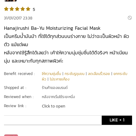
5
31/01/2017 23:38
Hanajirushi Ba-Yu Moisturizing Facial Mask
เป็นครีมน้ำมันม้า ที่ใช้ได้ทุกส่วนบนร่างกาย ไม่ว่าจะเป็นผิวหน้า ผิว
ตัว แม้แต่ผม
หลังจากใช้รู้สึกได้เลยว่า เค้าให้ความนุ่มชุ่มชื่นได้ดีจริงๆ หน้าเนียน
นุ่ม และเหมาะกับทุกสภาพผิวค่ะ
Benefit received :
ให้ความชุ่มชื้น
|
กระชับรูขุมขน
|
ลดเลือนริ้วรอย
|
ยกกระชับ
ผิว
|
ไม่ระคายเคือง
Shopped at :
ร้านค้าของแบรนด์
Reviewed when :
หลังจากเริ่มใช้ระยะหนึ่ง
Review link :
Click to open
LIKE + 1