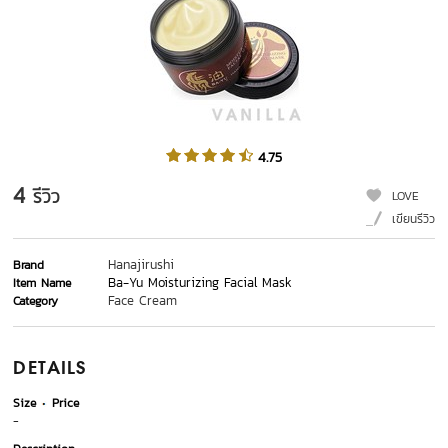
4.75
4
รีวิว
LOVE
เขียนรีวิว
Hanajirushi
Brand
Ba-Yu Moisturizing Facial Mask
Item Name
Face Cream
Category
DETAILS
Size
Price
-