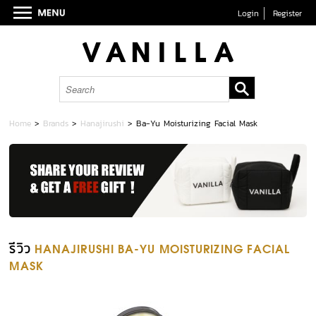
Login
Register
Home
>
Brands
>
Hanajirushi
>
Ba-Yu Moisturizing Facial Mask
รีวิว
HANAJIRUSHI BA-YU MOISTURIZING FACIAL
MASK