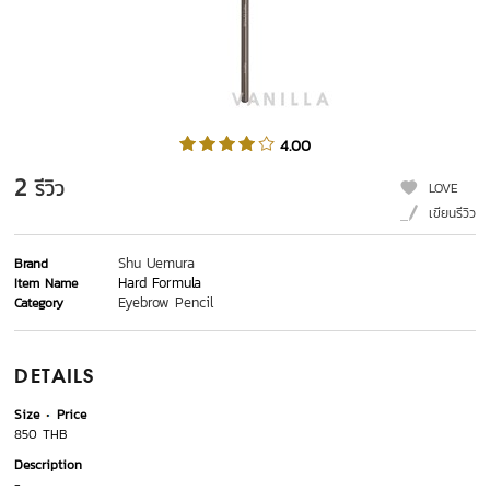
4.00
2
รีวิว
LOVE
เขียนรีวิว
Shu Uemura
Brand
Hard Formula
Item Name
Eyebrow Pencil
Category
DETAILS
Size
Price
850 THB
Description
-