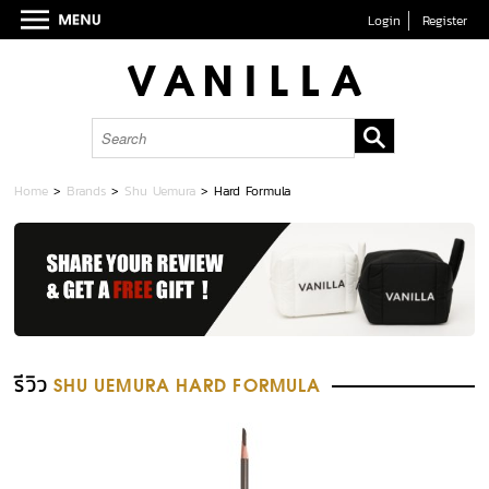
Login
Register
Home
>
Brands
>
Shu Uemura
>
Hard Formula
รีวิว
SHU UEMURA HARD FORMULA