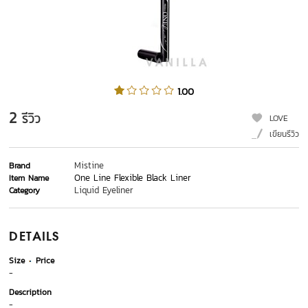
1.00
2
รีวิว
LOVE
เขียนรีวิว
Mistine
Brand
One Line Flexible Black Liner
Item Name
Liquid Eyeliner
Category
DETAILS
Size
Price
-
Description
-