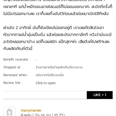
หลายๆที แต่น้ำหมึกของอายไลเนอร์ก็ไม่ยอมออกมาค่ะ สะบัดกี่ครั้งก็
ไม่มีอะไรออกมาเลย เราก็เลยทิ้งมันไว้ก่อนแล้วค่อยมาเปิดใช้ทีหลัง
ผ่านไป 2 อาทิตย์ มันก็ยังเขียนไม่ออกอยู่ดี เราเลยตัดสินใจเอา
หัวปากกาแช่น้ำอุ่นแป๊บนึง แล้วค่อยสะบัดปากกาอีกที หวังว่ามันจะมี
อะไรไหลออกมาบ้าง แต่ก็เฉยสนิท แป๊กสุดๆค่ะ เสียตังค์ไปฟรีๆเลย
กับผลิตภัณฑ์ตัวนี้
Benefit received :
-
Shopped at :
ร้านขายยาหรือร้านผลิตภัณฑ์ความงาม
Reviewed when :
หลังจากเริ่มใช้ระยะหนึ่ง
Review link :
Click to open
LIKE + 1
manymanee
ผิวผสม | 20-24 Yrs | 95 รีวิว