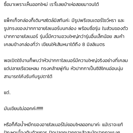
ซื้อมาเพราะเห็นออกใหม่ เราเ็เลยบ้าเห่อสอยมาจนได้
แพ็คเก็จกล่องก็เดิมๆสไตล์มิสทีนค่ะ มีรูปพรีเซนเตอร์โชว์หรา และ
รูปทรงของปากกาอายไลเนอร์บนกล่อง พร้อมชื่อรุ่น ในส่วนของตัว
ปากกาอายไลเนอร์ รุ่นนี้มีความอวบใหญ่กว่ารุ่นอื่นเล็กน้อย สมคำ
เคลมข้างกล่องที่ว่า เขียนให้เส้นหนาได้ถึง 8 มิลลิเมตร
พอเปิดใช้งานก็พบว่าหัวปากกาไลเนอร์มีความใหญ่จริงอย่างที่เคลม
แต่ปลายเรียวแหลม ทรงคล้ายพู่กัน หัวปากกาเป็นซิลิโคนอ่อนนุ่ม
สามารถโค้งรับกับรูปตาได้
แต่..
มันเขียนไม่ออกค่ะ!!!!!!!
หรือก็คือน้ำหมึกของอายไลเนอร์ไม่ยอมไหลออกมาค่ะ แม้เราจะแก้
ปัญหาเบื้องต้นด้วยการ ปิดปลอกปากกาแล้วสะบัดปากกาแรงๆ