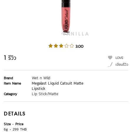
3.00
1
รีวิว
LOVE
เขียนรีวิว
Wet n Wild
Brand
Megalast Liquid Catsuit Matte
Item Name
Lipstick
Lip Stick/Matte
Category
DETAILS
Size
Price
6g
299 THB