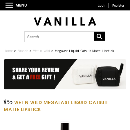
Login
Register
Home
>
Brands
>
Wet n Wild
>
Megalast Liquid Catsuit Matte Lipstick
รีวิว
WET N WILD MEGALAST LIQUID CATSUIT
MATTE LIPSTICK