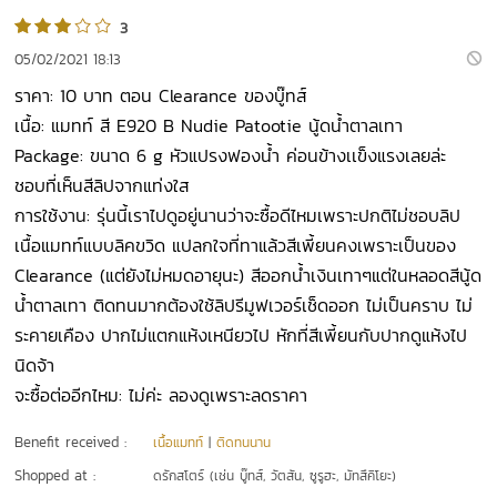
3
05/02/2021 18:13
ราคา: 10 บาท ตอน Clearance ของบู๊ทส์
เนื้อ: แมทท์ สี E920 B Nudie Patootie นู้ดน้ำตาลเทา
Package: ขนาด 6 g หัวแปรงฟองน้ำ ค่อนข้างเเข็งแรงเลยล่ะ
ชอบที่เห็นสีลิปจากแท่งใส
การใช้งาน: รุ่นนี้เราไปดูอยู่นานว่าจะซื้อดีไหมเพราะปกติไม่ชอบลิป
เนื้อแมทท์แบบลิคขวิด แปลกใจที่ทาแล้วสีเพี้ยนคงเพราะเป็นของ
Clearance (แต่ยังไม่หมดอายุนะ) สีออกน้ำเงินเทาๆแต่ในหลอดสีนู้ด
น้ำตาลเทา ติดทนมากต้องใช้ลิปรีมูฟเวอร์เช็ดออก ไม่เป็นคราบ ไม่
ระคายเคือง ปากไม่แตกแห้งเหนียวไป หักที่สีเพี้ยนกับปากดูแห้งไป
นิดจ้า
จะซื้อต่ออีกไหม: ไม่ค่ะ ลองดูเพราะลดราคา
Benefit received :
เนื้อแมทท์
|
ติดทนนาน
Shopped at :
ดรักสโตร์ (เช่น บู๊ทส์, วัตสัน, ซูรูฮะ, มัทสึคิโยะ)