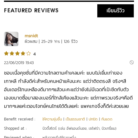
เขียนรีวิว
FEATURED REVIEWS
msnidt
ผิวผสม | 25-29 Yrs | 126 รีวิว
4
22/06/2019 19:43
ชอบเนื้อคุชชั่นที่มีความโกลตามคำเคลมค่ะ แบบไม่เยิ้มเท่าของ
เกาหลี กำลังดีค่ะสำหรับคนหน้าแห้งนะคะ แต่ว่าติดตรงสี จริงๆสี
อันเดอร์โทนเหลืองดีมากๆแล้วนะคะแต่ว่ายังไม่มีเฉดที่เป้ะชีดกับตัว
เองขนาดซื้อมาสองเบอร์ที่ใกล้เคียงแล้วนะคะ แต่ภาพรวมจริงๆคือดี
มากๆเลยค่ะตอบโจทย์คนไทยได้ดีเลยค่ะ แพคเกจจิ้งก็ดีค่ะสวยเลย
Benefit received :
ให้ความชุ่มชื้น
|
เป็นธรรมชาติ
|
ปกปิด
|
กันแดด
Shopped at :
บิวตี้สโตร์ (เช่น อีฟแอนด์บอย, เซโฟร่า, บิวเทรี่ยม)
Reviewed when :
หลังจากเริ่มใช้ระยะหนึ่ง