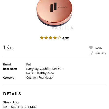
4.00
1
รีวิว
LOVE
เขียนรีวิว
Fiit
Brand
Everyday Cushion SPF50+
Item Name
PA+++ Healthy Glow
Cushion Foundation
Category
DETAILS
Size
Price
13g
680 THB มี 4 เฉดสี