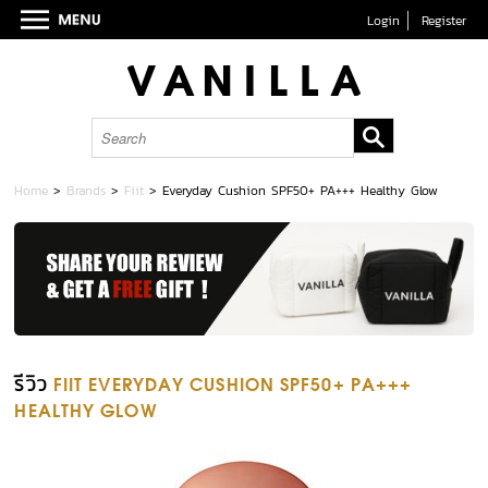
Login
Register
Home
>
Brands
>
Fiit
>
Everyday Cushion SPF50+ PA+++ Healthy Glow
รีวิว
FIIT EVERYDAY CUSHION SPF50+ PA+++
HEALTHY GLOW