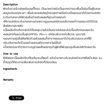
Description
ฟิตต์เอเวอรี่เดย์คุชชั่นเฮลตี้โกลว เป็นมากกว่าแป้งเป็นมากกว่ารองพื้นเป็นไอเท็มคู่ใจสวย
สมบูรณ์แบบทุกเวลา เพื่อผิวสวยสดใสดูโกลวสุขภาพดีอย่างเป็นธรรมชาติด้วยการปกปิด
ระดับปานกลางให้ผิวชุ่มชื่นด้วยส่วนผสมที่อุดมด้วยคุณค่า
•ให้การปกปิดระดับปานกลางช่วยพรางรูขุมขนปกปิดรอยสิว/รอยดำ/รอยแดงได้ดีด้วย
สัมผัสเบาสบายผิว
•เนื้อผลิตภัณฑ์เกาะผิวได้ดีไม่หลุดง่ายไม่เป็นคราบไม่หมองไม่ดร็อปติดทนตลอดวัน
•ผสมสารกันแดดขั้นสุดSPF50+ PA+++ ปกป้องผิวจากรังสีUVA และUVB
•มอบความชุ่มชื่นให้แก่ผิวด้วยส่วนผสมล้ำค่าจากธรรมชาติบำรุงผิวตลอดเวลาที่ใช้
•ป้องกันการเกิดริ้วรอยด้วยสารสกัดจากคาเวียร์ชั้นดี
•น้ำแร่ธรรมชาติจากเกาะเชจูช่วยผลักแร่ธาตุเข้าสู่ผิวให้ผิวคุณชุ่มชื่นสดใสได้ตลอดวัน
How to use
ใช้พัฟแตะเนื้อผลิตภัณฑ์ในปริมาณที่พอดี แล้วนำมาแตะบริเวณใบหน้าเบาๆให้สม่ำเสมอ ลง
ย้ำในจุดที่ต้องการเพื่อเพิ่มการปกปิดที่เรียบเนียน
Ingredients
-
Remarks
-