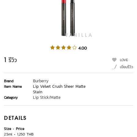
4.00
1
รีวิว
LOVE
เขียนรีวิว
Burberry
Brand
Lip Velvet Crush Sheer Matte
Item Name
Stain
Lip Stick/Matte
Category
DETAILS
Size
Price
2.5ml
1,250 THB