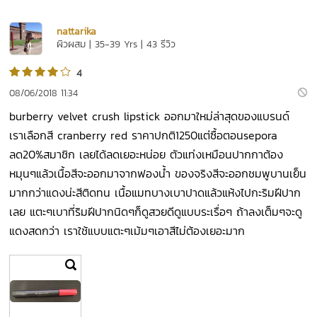
nattarika
ผิวผสม | 35-39 Yrs | 43 รีวิว
4
08/06/2018 11:34
burberry velvet crush lipstick ออกมาใหม่ล่าสุดของแบรนด์
เราเลือกสี cranberry red ราคาปกติ1250แต่ซื้อตอนsepora
ลด20%สมาชิก เลยได้ลดเยอะหน่อย ตัวแท่งเหมือนปากกาต้อง
หมุนๆแล้วเนื้อสีจะออกมาจากฟองน้ำ ของจริงสีจะออกชมพูบานเย็น
มากกว่าแดงน่ะสีติดทน เนื้อแมทบางเบาปาดแล้วแห้งไปกะริมฝีปาก
เลย แตะๆเบาที่ริมฝีปากนิดๆก็ดูสวยดีดูแบบระเรื่อๆ ถ้าลงเต็มๆจะดู
แดงสดกว่า เราใช้แบบแตะๆเม้มๆเอาสีไม่ต้องเยอะมาก