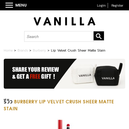
Login
Register
Home
>
Brands
>
Burberry
>
Lip Velvet Crush Sheer Matte Stain
รีวิว
BURBERRY LIP VELVET CRUSH SHEER MATTE
STAIN