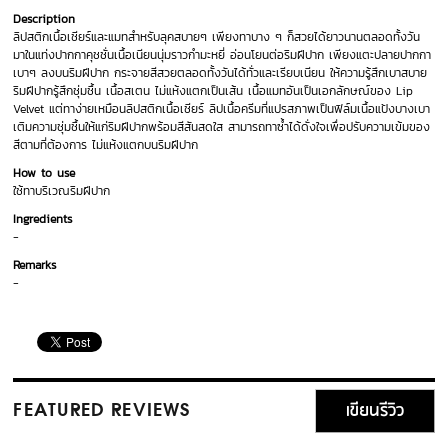
Description
ลิปสติกเนื้อเชียร์และแมทสำหรับลุคสบายๆ เพียงทาบาง ๆ ก็สวยได้ยาวนานตลอดทั้งวัน
มาในแท่งปากกาคุชชั่นเนื้อเนียนนุ่มราวกำมะหยี่ อ่อนโยนต่อริมฝีปาก เพียงแตะปลายปากกา
เบาๆ ลงบนริมฝีปาก กระจายสีสวยตลอดทั้งวันได้ทั่วและเรียบเนียน ให้ความรู้สึกเบาสบาย
ริมฝีปากรู้สึกชุ่มชื้น เนื้อสเตน ไม่แห้งแตกเป็นเส้น เนื้อแมทอันเป็นเอกลักษณ์ของ Lip
Velvet แต่ทาง่ายเหมือนลิปสติกเนื้อเชียร์ ลิปเนื้อครีมที่แปรสภาพเป็นฟิล์มเนื้อแป้งบางเบา
เติมความชุ่มชื้นให้แก่ริมฝีปากพร้อมสีสันสดใส สามารถทาซ้ำได้ดั่งใจเพื่อปรับความเข้มของ
สีตามที่ต้องการ ไม่แห้งแตกบนริมฝีปาก
How to use
ใช้ทาบริเวณริมฝีปาก
Ingredients
-
Remarks
-
เขียนรีวิว
FEATURED REVIEWS