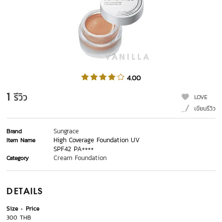
4.00
1
รีวิว
LOVE
เขียนรีวิว
Sungrace
Brand
High Coverage Foundation UV
Item Name
SPF42 PA++++
Cream Foundation
Category
DETAILS
Size
Price
300 THB