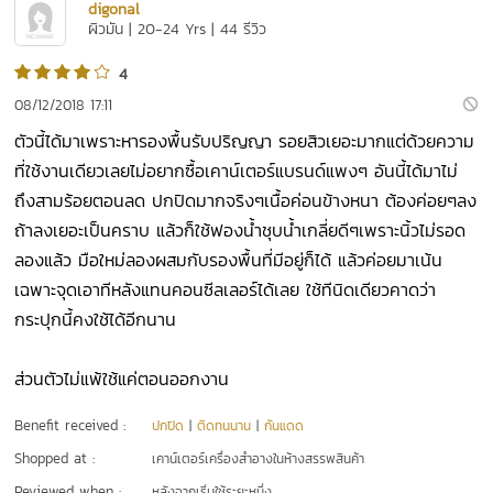
digonal
ผิวมัน | 20-24 Yrs | 44 รีวิว
4
08/12/2018 17:11
ตัวนี้ได้มาเพราะหารองพื้นรับปริญญา รอยสิวเยอะมากแต่ด้วยความ
ที่ใช้งานเดียวเลยไม่อยากซื้อเคาน์เตอร์แบรนด์แพงๆ อันนี้ได้มาไม่
ถึงสามร้อยตอนลด ปกปิดมากจริงๆเนื้อค่อนข้างหนา ต้องค่อยๆลง
ถ้าลงเยอะเป็นคราบ แล้วก็ใช้ฟองน้ำชุบน้ำเกลี่ยดีๆเพราะนิ้วไม่รอด
ลองแล้ว มือใหม่ลองผสมกับรองพื้นที่มีอยู่ก็ได้ แล้วค่อยมาเน้น
เฉพาะจุดเอาทีหลังแทนคอนซีลเลอร์ได้เลย ใช้ทีนิดเดียวคาดว่า
กระปุกนี้คงใช้ได้อีกนาน
ส่วนตัวไม่แพ้ใช้แค่ตอนออกงาน
Benefit received :
ปกปิด
|
ติดทนนาน
|
กันแดด
Shopped at :
เคาน์เตอร์เครื่องสำอางในห้างสรรพสินค้า
Reviewed when :
หลังจากเริ่มใช้ระยะหนึ่ง