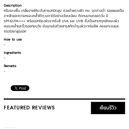
Description
ครีมรองพื้น เกลี่ยง่ายให้ระดับการปกปิดสูง ช่วยอำพรางฝ้า กระ จุดด่างดำ รอยแผลเป็น
จากสิวและความหมองคล้ำใต้ดวงตาได้อย่างเรียบเนียน ติดทนนานตลอดวัน มี
SPF42/PA++++ พร้อมปกป้องผิวจากรังสี UVA และ UVB ซึ่งเป็นสาเหตุหลักของผิว
หมองคล้ำและริ้วรอยก่อนวัย ยังอุดมไปด้วยสารสกัดบำรุงผิวจากโอลีฟ คอลลาเจนและ
กรดไฮยาลูรอนิค
How to use
-
Ingredients
-
Remarks
-
เขียนรีวิว
FEATURED REVIEWS