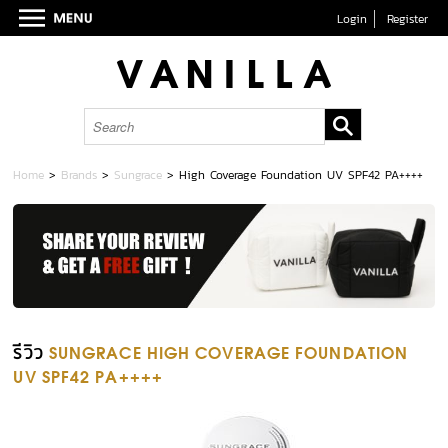
Login
Register
Home
>
Brands
>
Sungrace
>
High Coverage Foundation UV SPF42 PA++++
รีวิว
SUNGRACE HIGH COVERAGE FOUNDATION
UV SPF42 PA++++