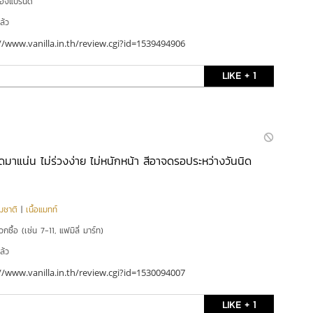
ของแบรนด์
ล้ว
//www.vanilla.in.th/review.cgi?id=1539494906
LIKE + 1
อัดมาแน่น ไม่ร่วงง่าย ไม่หนักหน้า สีอาจดรอประหว่างวันนิด
มชาติ
|
เนื้อแมทท์
กซื้อ (เช่น 7-11, แฟมิลี่ มาร์ท)
ล้ว
//www.vanilla.in.th/review.cgi?id=1530094007
LIKE + 1