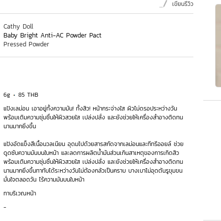
เขียนรีวิว
Cathy Doll
Baby Bright Anti-AC Powder Pact
Pressed Powder
6g
85 THB
แป้งเลม่อน เอาอยู่ทั้งความมัน! ทั้งสิว! หน้ากระจ่างใส ผิวไม่ดรอประหว่างวัน
พร้อมเติมความชุ่มชื่นให้ผิวสวยใส เปล่งปลั่ง และยังช่วยให้เครื่องสำอางติดทน
นานมากยิ่งขึ้น
แป้งอัดแข็งสีเนื้อนวลเนียน อุดมไปด้วยสารสกัดจากเลม่อนและทีทรีออยล์ ช่วย
ดูดซับความมันบนใบหน้า และลดการผลิตน้ำมันส่วนเกินสาเหตุของการเกิดสิว
พร้อมเติมความชุ่มชื่นให้ผิวสวยใส เปล่งปลั่ง และยังช่วยให้เครื่องสำอางติดทน
นานมากยิ่งขึ้นทาทับได้ระหว่างวันไม่ต้องกลัวเป็นคราบ บางเบาไม่อุดตันรูขุมขน
มั่นใจตลอดวัน ไร้ความมันบนใบหน้า
ทาบริเวณหน้า
-