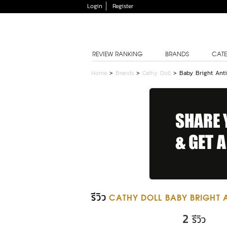
Login
Register
REVIEW RANKING
BRANDS
CATE
Home
>
Brands
>
Cathy Doll
>
Baby Bright Ant
รีวิว
CATHY DOLL BABY BRIGHT 
2
รีวิว