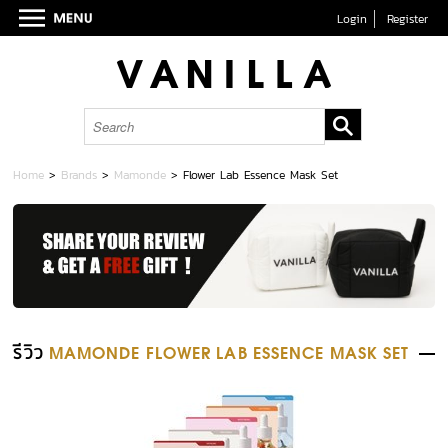
Login
Register
Home
>
Brands
>
Mamonde
>
Flower Lab Essence Mask Set
รีวิว
MAMONDE FLOWER LAB ESSENCE MASK SET