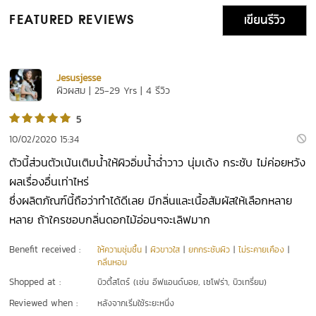
เขียนรีวิว
FEATURED REVIEWS
Jesusjesse
ผิวผสม | 25-29 Yrs | 4 รีวิว
5
10/02/2020 15:34
ตัวนี้ส่วนตัวเน้นเติมน้ำให้ผิวอิ่มน้ำฉ่ำวาว นุ่มเด้ง กระชับ ไม่ค่อยหวัง
ผลเรื่องอื่นเท่าไหร่
ซึ่งผลิตภัณฑ์​นี้ถือว่าทำได้ดีเลย มีกลิ่นและเนื้อสัมผัสให้เลือกหลาย
หลาย ถ้าใครชอบกลิ่นดอกไม้อ่อนๆจะเลิฟมาก
Benefit received :
ให้ความชุ่มชื้น
|
ผิวขาวใส
|
ยกกระชับผิว
|
ไม่ระคายเคือง
|
กลิ่นหอม
Shopped at :
บิวตี้สโตร์ (เช่น อีฟแอนด์บอย, เซโฟร่า, บิวเทรี่ยม)
Reviewed when :
หลังจากเริ่มใช้ระยะหนึ่ง