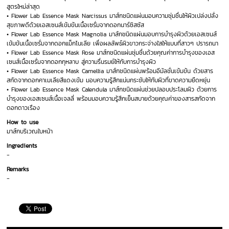
สูตรใหม่ล่าสุด
• Flower Lab Essence Mask Narcissus มาส์กชนิดแผ่นมอบความชุ่มชื่นให้ผิวเปล่งปลั่ง
สุขภาพดีด้วยเอสเซนส์เข้มข้นเนื้อเซรั่มจากดอกนาร์ซิสซัส
• Flower Lab Essence Mask Magnolia มาส์กชนิดแผ่นมอบการบำรุงผิวด้วยเอสเซนส์
เข้มข้นเนื้อเซรั่มจากดอกแม็กโนเลีย เพื่อผลลัพธ์ผิวขาวกระจ่างใสให้แบบที่สาวๆ ปรารถนา
• Flower Lab Essence Mask Rose มาส์กชนิดแผ่นชุ่มชื่นด้วยคุณค่าการบำรุงของเอส
เซนส์เนื้อเซรั่มจากดอกกุหลาบ สู่ความรื่นรมย์ให้กับการบำรุงผิว
• Flower Lab Essence Mask Camellia มาส์กชนิดแผ่นพร้อมอีมัลชั่นเข้มข้น ด้วยสาร
สกัดจากดอกคาเมเลียสีแดงเข้ม มอบความรู้สึกแน่นกระชับให้กับผิวที่ขาดความยืดหยุ่น
• Flower Lab Essence Mask Calendula มาส์กชนิดแผ่นช่วยปลอบประโลมผิว ด้วยการ
บำรุงของเอสเซนส์เนื้อเจลลี่ พร้อมมอบความรู้สึกเย็นสบายด้วยคุณค่าของสารสกัดจาก
ดอกดาวเรือง
How to use
มาส์กบริเวณใบหน้า
Ingredients
-
Remarks
-