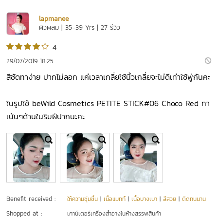
lapmanee
ผิวผสม | 35-39 Yrs | 27 รีวิว
4
29/07/2019 18:25
สีชัดทาง่าย ปากไม่ลอก แค่เวลาเกลี่ยใช้นิ้วเกลี่ยจะไม่ดีเท่าใช้พู่กันคะ
ในรูปใช้ beWild Cosmetics PETITE STICK#06 Choco Red ทา
เน้นๆด้านในริมฝีปากนะคะ
Benefit received :
ให้ความชุ่มชื้น
|
เนื้อแมทท์
|
เนื้อบางเบา
|
สีสวย
|
ติดทนนาน
Shopped at :
เคาน์เตอร์เครื่องสำอางในห้างสรรพสินค้า