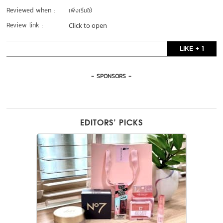
Reviewed when :
เพิ่งเริ่มใช้
Review link :
Click to open
LIKE + 1
- SPONSORS -
EDITORS’ PICKS