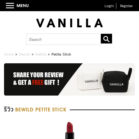
Login
Register
Home
>
Brands
>
BeWild
>
Petite Stick
รีวิว
BEWILD PETITE STICK