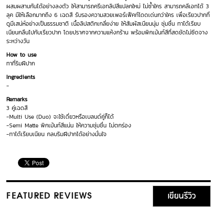
ผสมผสานกันได้อย่างลงตัว ให้สามารถครีเอทลิปสีแปลกใหม่ ไม่ซ้ำใคร สามารถคลีเอทได้ 3
ลุค มีให้เลือกมากถึง 6 เฉดสี รับรองความสวยเพอร์เฟ็คท์โดดเด่นกว่าใคร เพื่อเรียวปากที่
ดูมีเสน่ห์อย่างเป็นธรรมชาติ เนื้อลิปสติกเกลี่ยง่าย ให้สัมผัสเนียนนุ่ม ชุ่มชื่น ทาได้เรียบ
เนียนกลืนไปกับเรียวปาก โดยปราศจากความแห้งกร้าน พร้อมพิกเม้นท์สีที่สดชัดไม่ซีดจาง
ระหว่างวัน
How to use
ทาที่ริมฝีปาก
Ingredients
-
Remarks
3 คู่เฉดสี
-Multi Use (Duo) จะใช้เดี่ยวหรือเบลนด์คู่ก็ได้
-Semi Matte พิกเม้นท์สีแน่น ให้ความชุ่มชื่น ไม่ตกร่อง
-ทาได้เรียบเนียน กลบริมฝีปากได้อย่างมั่นใจ
เขียนรีวิว
FEATURED REVIEWS