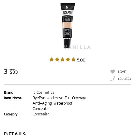
5.00
3
รีวิว
LOVE
เขียนรีวิว
It Cosmetics
Brand
ByeBye Undereye Full Coverage
Item Name
Anti-Aging Waterproof
Concealer
Concealer
Category
DETAILS