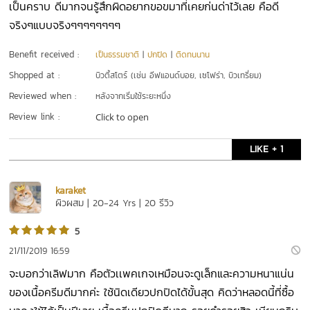
เป็นคราบ ดีมากจนรู้สึกผิดอยากขอขมาที่เคยก่นด่าไว้เลย คือดี
จริงๆแบบจริงๆๆๆๆๆๆๆๆ
Benefit received :
เป็นธรรมชาติ
|
ปกปิด
|
ติดทนนาน
Shopped at :
บิวตี้สโตร์ (เช่น อีฟแอนด์บอย, เซโฟร่า, บิวเทรี่ยม)
Reviewed when :
หลังจากเริ่มใช้ระยะหนึ่ง
Review link :
Click to open
LIKE + 1
karaket
ผิวผสม | 20-24 Yrs | 20 รีวิว
5
21/11/2019 16:59
จะบอกว่าเลิฟมาก คือตัวเเพคเกจเหมือนจะดูเล็กและความหนาแน่น
ของเนื้อครีมดีมากค่ะ ใช้นิดเดียวปกปิดได้ขั้นสุด คิดว่าหลอดนี้ที่ซื้อ