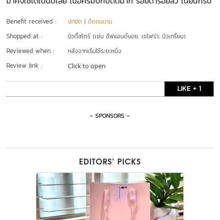
มาคงใช้ได้เป็นปีเลย เนื้อครีมปกปิดดีมาก รอยดำรอยสิว เนียนกริบ
Benefit received :
ปกปิด
|
ติดทนนาน
Shopped at :
บิวตี้สโตร์ (เช่น อีฟแอนด์บอย, เซโฟร่า, บิวเทรี่ยม)
Reviewed when :
หลังจากเริ่มใช้ระยะหนึ่ง
Review link :
Click to open
LIKE + 1
- SPONSORS -
EDITORS’ PICKS