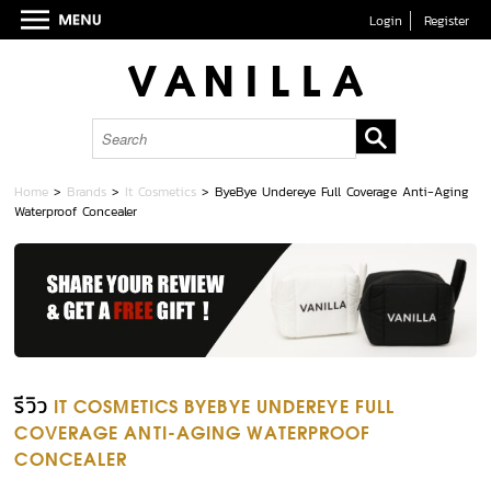
Login
Register
Home
>
Brands
>
It Cosmetics
>
ByeBye Undereye Full Coverage Anti-Aging
Waterproof Concealer
รีวิว
IT COSMETICS BYEBYE UNDEREYE FULL
COVERAGE ANTI-AGING WATERPROOF
CONCEALER