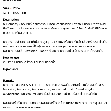
Size
Price
12ml
1,100 THB
Description
อนซีลเลอร์รุ่นยอดนิยมที่ได้รับรางวัลชนะจากหลากหลายสื่อ มาพร้อมขนาดใหม่พกพาง่าย
อีกทั้งมอบการปกปิดแบบ full coverage ติดทนนานสูงสุด 24 ชั่วโมง อีกทั้งยังมีสีที่หลาก
หลายเหมาะกับผิวสาวไทย
ปกปิดรอยคล้ำใต้ดวงตาได้เนิ่นนานสูงสุด 24 ชั่วโมงพร้อมกับกันน้ำ ไม่หลุดร่อนระหว่างวัน
อีกทั้งยังมีส่วนผสมบำรุงที่ฟื้นฟูริ้วรอยดวงตาให้แลดูลดเลือน พิกเมนต์ของผลิตภัณฑ์
ผสานเทคโนโลยี Expression Proof™ ที่มอบการปกปิดอย่างเป็นธรรมชาติได้ตลอดวัน
How to use
ใช้บริใต้ตา ทาปกปิดริ้วรอยและรอยหมองคล้ำ
Ingredients
-
Remarks
ปราศจาก: ซัลเฟต SLS และ SLES, พาราเบน, สารฟอร์มาลดีไฮด์, มิเนรัล ออยล์, สารไฮ
โดรควิโนน, ไตรโคร์ซาน, ไตรโคลคาร์บาน, retinyl palmitate formaldehydes,
oxybenzone และ coal tar อีกทั้งยังมีส่วนผสมของน้ำหอมน้อยกว่า 1 เปอร์เซ็น
ผลิตภัณฑ์นี้เป็นวีแกน ไม่ทดสอบผลิตภัณฑ์กับสัตว์ (Cruelty-free) ปราศจากกลูเตน และ
บรรจุภัณฑ์ผลิตจากวัสดุรีไซเคิล