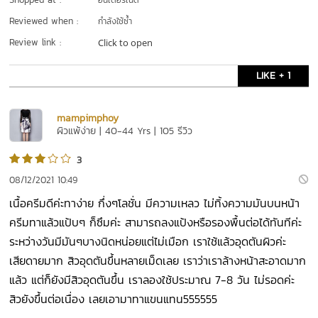
อินเตอร์เน็ต
Reviewed when :
กำลังใช้ซ้ำ
Review link :
Click to open
LIKE + 1
mampimphoy
ผิวแพ้ง่าย | 40-44 Yrs | 105 รีวิว
3
08/12/2021 10:49
เนื้อครีมดีค่ะทาง่าย กึ่งๆโลชั่น มีความเหลว ไม่ทิ้งความมันบนหน้า
ครีมทาแล้วแป้บๆ ก็ซึมค่ะ สามารถลงแป้งหรือรองพื้นต่อได้ทันทีค่ะ
ระหว่างวันมีมันๆบางนิดหน่อยแต่ไม่เมือก เราใช้แล้วอุดตันผิวค่ะ
เสียดายมาก สิวอุดตันขึ้นหลายเม็ดเลย เราว่าเราล้างหน้าสะอาดมาก
แล้ว แต่ก็ยังมีสิวอุดตันขึ้น เราลองใช้ประมาณ 7-8 วัน ไม่รอดค่ะ
สิวยังขึ้นต่อเนื่อง เลยเอามาทาแขนแทน555555