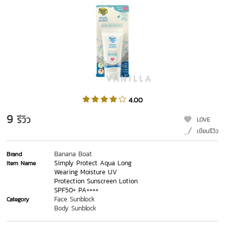
4.00
9
รีวิว
LOVE
เขียนรีวิว
Banana Boat
Brand
Simply Protect Aqua Long
Item Name
Wearing Moisture UV
Protection Sunscreen Lotion
SPF50+ PA++++
Face Sunblock
Category
Body Sunblock