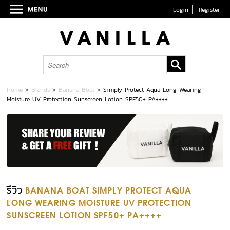
Login
Register
Home
>
Brands
>
Banana Boat
>
Simply Protect Aqua Long Wearing
Moisture UV Protection Sunscreen Lotion SPF50+ PA++++
รีวิว
BANANA BOAT SIMPLY PROTECT AQUA
LONG WEARING MOISTURE UV PROTECTION
SUNSCREEN LOTION SPF50+ PA++++