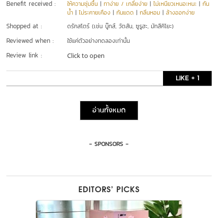
Benefit received :
ให้ความชุ่มชื้น
|
ทาง่าย / เกลี่ยง่าย
|
ไม่เหนียวเหนอะหนะ
|
กัน
น้ำ
|
ไม่ระคายเคือง
|
กันแดด
|
กลิ่นหอม
|
ล้างออกง่าย
Shopped at :
ดรักสโตร์ (เช่น บู๊ทส์, วัตสัน, ซูรูฮะ, มัทสึคิโยะ)
Reviewed when :
ใช้แค่ตัวอย่างทดลองเท่านั้น
Review link :
Click to open
LIKE + 1
อ่านทั้งหมด
- SPONSORS -
EDITORS’ PICKS