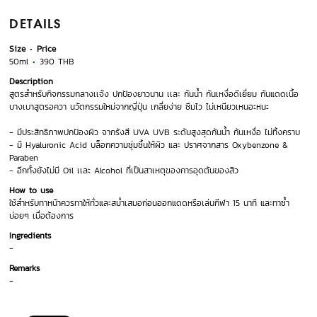
DETAILS
Size
Price
50ml
390 THB
Description
สูตรสำหรับกิจกรรมกลางเเจ้ง ปกป้องยาวนาน เเละ กันน้ำ กันเหงื่อดีเยี่ยม กันแดดเนื้อ
บางเบาสูตรอควา นวัตกรรมใหม่จากญี่ปุ่น เกลี่ยง่าย ซึมไว ไม่เหนียวเหนอะหนะ
- มีประสิทธิภาพปกป้องผิว จากรังสี UVA UVB ระดับสูงสุดกันน้ำ กันเหงื่อ ไม่ทิ้งคราบ
- มี Hyaluronic Acid บล็อกความชุ่มชื้นให้ผิว และ ปราศจากสาร Oxybenzone &
Paraben
- อีกทั้งยังไม่มี Oil เเละ Alcohol ที่เป็นสาเหตุของการอุดตันของสิว
How to use
ใช้สำหรับทาหน้าควรทาให้ทั่วและสม่ำเสมอก่อนออกแดดหรือเล่นกีฬา 15 นาที และทาซ้ำ
บ่อยๆ เมื่อต้องการ
Ingredients
-
Remarks
-