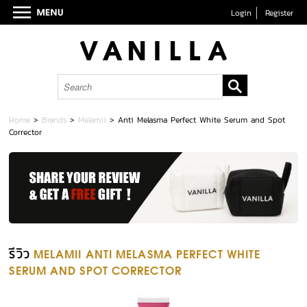
Login
Register
Home
>
Brands
>
Melamii
>
Anti Melasma Perfect White Serum and Spot
Corrector
รีวิว
MELAMII ANTI MELASMA PERFECT WHITE
SERUM AND SPOT CORRECTOR