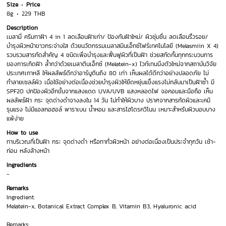
Size
Price
8g
229 THB
Description
เมลามี่ ครีมทาฝ้า 4 in 1 ลดเลือนฝ้าเก่า/ ป้องกันฝ้าใหม่/ ผิวชุ่มชื่น ลดเลือนริ้วรอย/
บำรุงผิวหน้าขาวกระจ่างใส ด้วยนวัตกรรมเมลาสมินเอ็กซ์โฟร์เทคโนโลยี (Melasmiin X 4)
รวบรวมสารกัดสำคัญ 4 ชนิดเพื่อบำรุงและฟื้นฟูผิวที่เป็นฝ้า ช่วยสกัดกั้นทุกกระบวนการ
ของการเกิดฝ้า ล้ำกว่าด้วยเมลาตินเอ็กซ์ (Melatein-x) ไวท์เทนนิ่งตัวใหม่จากสถาบันวิจัย
ประเทศเกาหลี ให้ผลลัพธ์ดีกว่าอาร์บูตินถึง 80 เท่า เห็นผลได้ดีกว่าอย่างปลอดภัย ไม่
ทำลายเซลล์ผิว เมื่อใช้อย่างต่อเนื่องช่วยบำรุงผิวให้ยืดหยุ่นแข็งแรงไม่กลับมาเป็นฝ้าซ้ำ มี
SPF20 ปกป้องผิวอีกขั้นจากแสงแดด UVA/UVB แสงหลอดไฟ จอคอมและมือถือ เห็น
ผลลัพธ์ฝ้า กระ จุดด่างดำจางลงใน 14 วัน ไม่ทำให้ผิวบาง ปราศจากสารกัดผิวและเคมี
รุนแรง ไม่มีแอลกอฮอล์ พาราเบน น้ำหอม และสารไฮโดรควิโนน เหมาะสำหรับผิวบอบบาง
แพ้ง่าย
How to use
ทาบริเวณที่เป็นฝ้า กระ จุดด่างดำ หรือทาทั่วผิวหน้า อย่างต่อเนื่องเป็นประจำทุกวัน เช้า-
ก่อน หลังล้างหน้า
Ingredients
-
Remarks
Ingredient:
Melatein-x, Botanical Extract Complex B, Vitamin B3, Hyaluronic acid
Remarks: