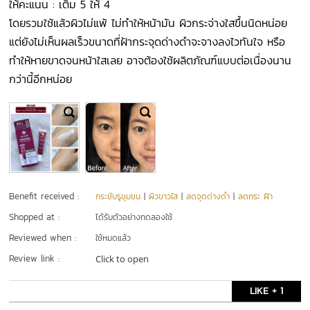
ให้คะแนน : เต็ม 5 ให้ 4
โดยรวมใช้แล้วผิวไม่แพ้ ไม่ทำให้หน้ามัน ผิวกระจ่างใสขึ้นนิดหน่อย
แต่ยังไม่เห็นผลเร็วขนาดที่ฝ้ากระจุดด่างดำจะจางลงไวทันใจ หรือ
ทำให้หายขาดจนหน้าใสเลย อาจต้องใช้ผลิตภัณฑ์แบบต่อเนื่องนาน
กว่านี้อีกหน่อย
Benefit received :
กระชับรูขุมขน
|
ผิวขาวใส
|
ลดจุดด่างดำ
|
ลดกระ ฝ้า
Shopped at :
ได้รับตัวอย่างทดลองใช้
Reviewed when :
ใช้หมดแล้ว
Review link :
Click to open
LIKE + 1