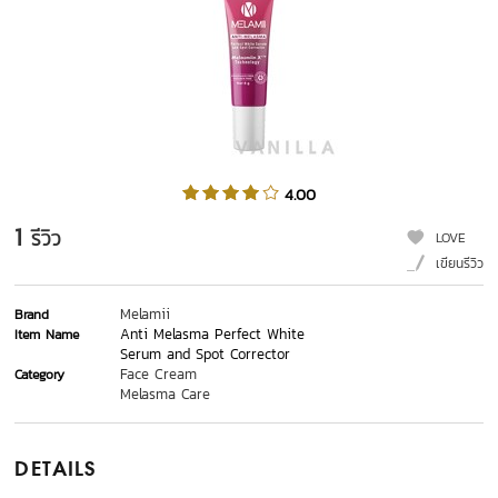
4.00
1
รีวิว
LOVE
เขียนรีวิว
Melamii
Brand
Anti Melasma Perfect White
Item Name
Serum and Spot Corrector
Face Cream
Category
Melasma Care
DETAILS