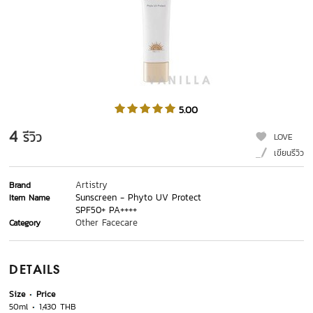
5.00
4
รีวิว
LOVE
เขียนรีวิว
Artistry
Brand
Sunscreen - Phyto UV Protect
Item Name
SPF50+ PA++++
Other Facecare
Category
DETAILS
Size
Price
50ml
1,430 THB