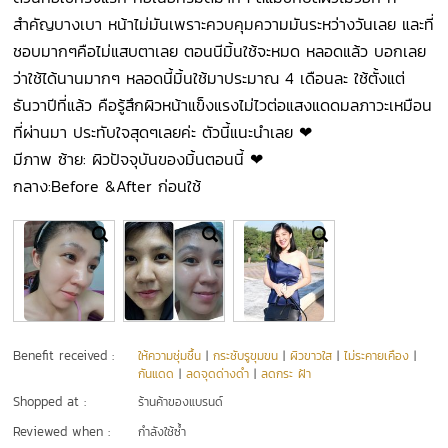
สำคัญบางเบา หน้าไม่มันเพราะควบคุมความมันระหว่างวันเลย และที่
ชอบมากๆคือไม่แสบตาเลย ตอนนีมิ้นใช้จะหมด หลอดแล้ว บอกเลย
ว่าใช้ได้นานมากๆ หลอดนี้มิ้นใช้มาประมาณ 4 เดือนละ ใช้ตั้งแต่
ธันวาปีที่แล้ว คือรู้สึกผิวหน้าแข็งแรงไม่ไวต่อแสงแดดมลภาวะเหมือน
ที่ผ่านมา ประทับใจสุดๆเลยค่ะ ตัวนี้แนะนำเลย ❤
มีภาพ ซ้าย: ผิวปัจจุบันของมิ้นตอนนี้ ❤
กลาง:Before &After ก่อนใช้
Benefit received :
ให้ความชุ่มชื้น
|
กระชับรูขุมขน
|
ผิวขาวใส
|
ไม่ระคายเคือง
|
กันแดด
|
ลดจุดด่างดำ
|
ลดกระ ฝ้า
Shopped at :
ร้านค้าของแบรนด์
Reviewed when :
กำลังใช้ซ้ำ