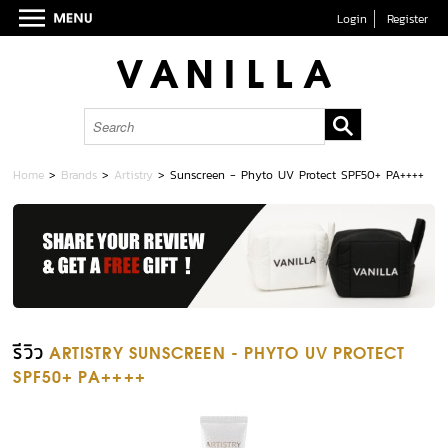
Login
Register
Home
>
Brands
>
Artistry
>
Sunscreen - Phyto UV Protect SPF50+ PA++++
รีวิว
ARTISTRY SUNSCREEN - PHYTO UV PROTECT
SPF50+ PA++++