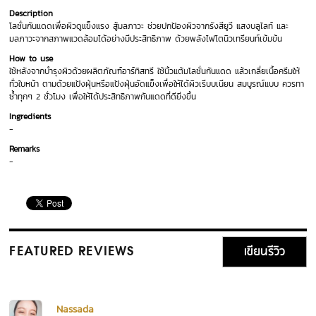
Description
โลชั่นกันแดดเพื่อผิวดูแข็งแรง สู้มลภาวะ ช่วยปกป้องผิวจากรังสียูวี แสงบลูไลท์ และ
มลภาวะจากสภาพแวดล้อมได้อย่างมีประสิทธิภาพ ด้วยพลังไฟโตนิวเทรียนท์เข้มข้น
How to use
ใช้หลังจากบำรุงผิวด้วยผลิตภัณฑ์อาร์ทิสทรี ใช้นิ้วแต้มโลชั่นกันแดด แล้วเกลี่ยเนื้อครีมให้
ทั่วใบหน้า ตามด้วยแป้งฝุ่นหรือแป้งฝุ่นอัดแข็งเพื่อให้ได้ผิวเรีบบเนียน สมบูรณ์แบบ ควรทา
ซ้ำทุกๆ 2 ชั่วโมง เพื่อให้ได้ประสิทธิภาพกันแดดที่ดียิ่งขึ้น
Ingredients
-
Remarks
-
เขียนรีวิว
FEATURED REVIEWS
Nassada