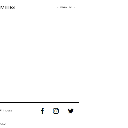
- view all -
VITIES
Princess
ouse