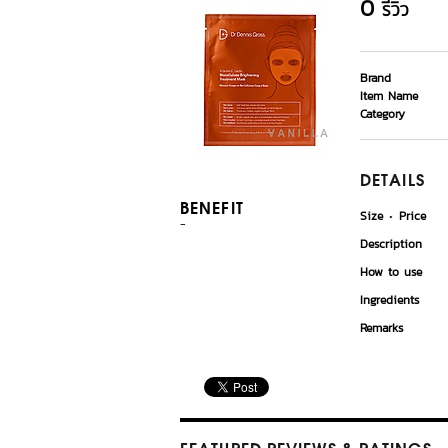
0
รีวิว
Brand
Item Name
Category
DETAILS
BENEFIT
Size
Price
-
Description
How to use
Ingredients
Remarks