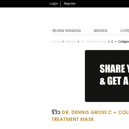
Login
Register
REVIEW RANKING
BRANDS
CATE
Home
>
Brands
>
Dr. Dennis Gross
>
C + Collag
รีวิว
DR. DENNIS GROSS C + CO
TREATMENT MASK