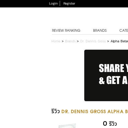
Login
Register
REVIEW RANKING
BRANDS
CATE
Home
>
Brands
>
Dr. Dennis Gross
>
Alpha Beta
รีวิว
DR. DENNIS GROSS ALPHA B
0
รีวิว