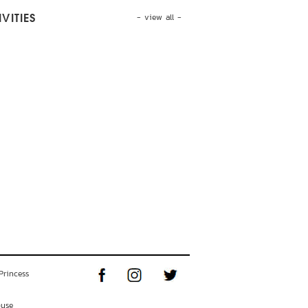
- view all -
VITIES
Princess
ouse