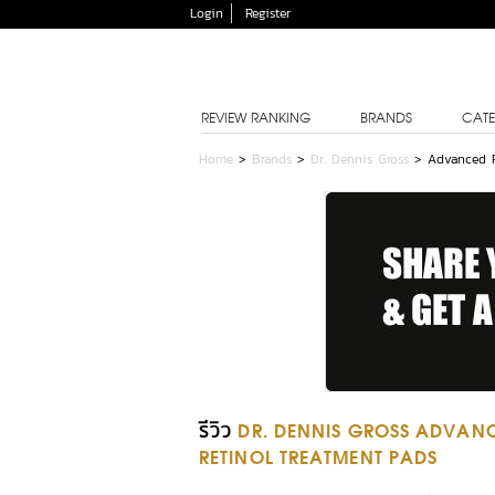
Login
Register
REVIEW RANKING
BRANDS
CATE
Home
>
Brands
>
Dr. Dennis Gross
>
Advanced R
รีวิว
DR. DENNIS GROSS ADVANCE
RETINOL TREATMENT PADS