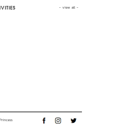
- view all -
VITIES
Princess