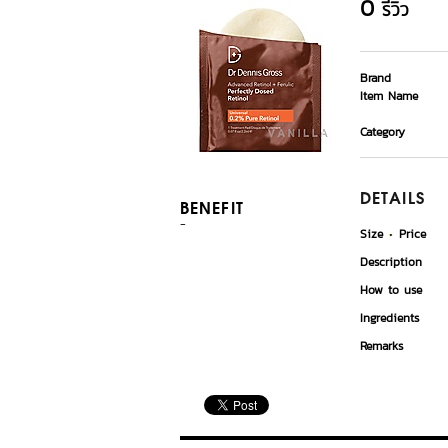
0
รีวิว
Brand
Item Name
Category
DETAILS
BENEFIT
-
Size
Price
Description
How to use
Ingredients
Remarks