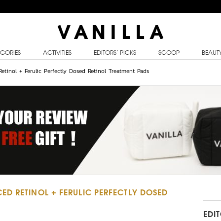
GORIES
ACTIVITIES
EDITORS’ PICKS
SCOOP
BEAUT
etinol + Ferulic Perfectly Dosed Retinol Treatment Pads
D RETINOL + FERULIC PERFECTLY DOSED
EDI