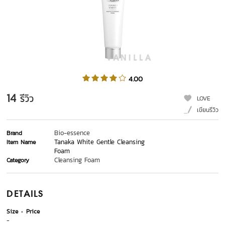
4.00
14
รีวิว
LOVE
เขียนรีวิว
Bio-essence
Brand
Tanaka White Gentle Cleansing
Item Name
Foam
Cleansing Foam
Category
DETAILS
Size
Price
-