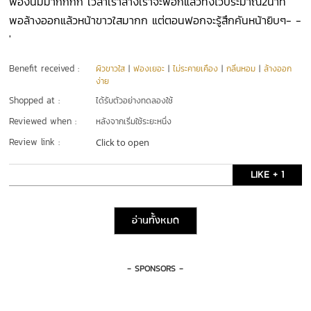
ฟองนิ่มมากกกก เวลาเราล้างเราจะฟอกแล้วทิ้งไว้ประมาณ2นาที
พอล้างออกแล้วหน้าขาวใสมากก แต่ตอนฟอกจะรู้สึกคันหน้ายิบๆ- -
'
Benefit received :
ผิวขาวใส
|
ฟองเยอะ
|
ไม่ระคายเคือง
|
กลิ่นหอม
|
ล้างออก
ง่าย
Shopped at :
ได้รับตัวอย่างทดลองใช้
Reviewed when :
หลังจากเริ่มใช้ระยะหนึ่ง
Review link :
Click to open
LIKE + 1
อ่านทั้งหมด
- SPONSORS -