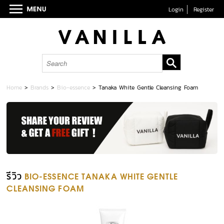
Login
Register
Home
>
Brands
>
Bio-essence
>
Tanaka White Gentle Cleansing Foam
รีวิว
BIO-ESSENCE TANAKA WHITE GENTLE
CLEANSING FOAM