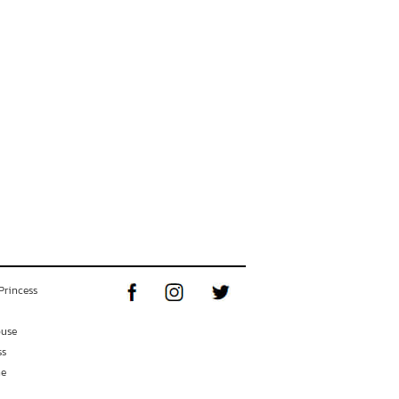
Princess
ouse
ss
ne