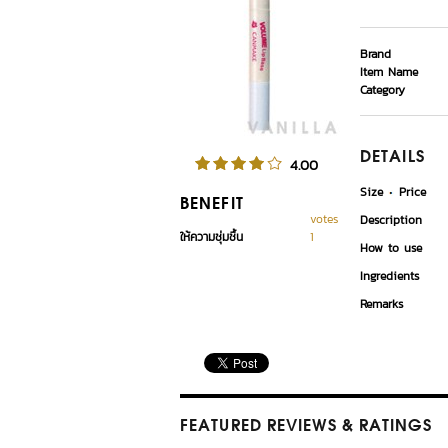
Brand
Item Name
Category
DETAILS
4.00
Size
Price
BENEFIT
votes
Description
ให้ความชุ่มชื้น
1
How to use
Ingredients
Remarks
FEATURED REVIEWS
& RATINGS