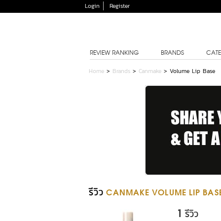
Login
Register
REVIEW RANKING
BRANDS
CATE
Home
>
Brands
>
Canmake
>
Volume Lip Base
รีวิว
CANMAKE VOLUME LIP BAS
1
รีวิว