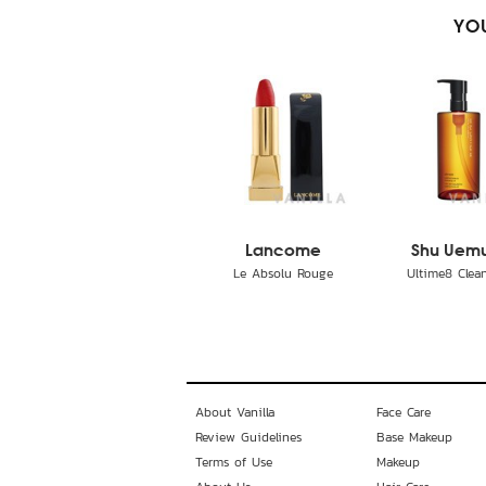
YOU
Lancome
Shu Uem
Le Absolu Rouge
Ultime8 Cleans
About Vanilla
Face Care
Review Guidelines
Base Makeup
Terms of Use
Makeup