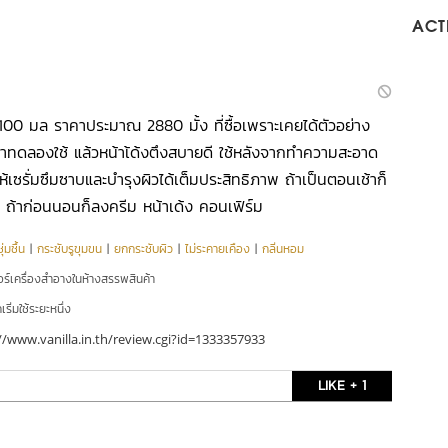
ACTI
100 มล ราคาประมาณ 2880 มั้ง ที่ซื้อเพราะเคยได้ตัวอย่าง
าทดลองใช้ แล้วหน้าเ้ด้งตึงสบายดี ใช้หลังจากทำความสะอาด
ให้เซรั่มซึมซาบและบำรุงผิวได้เต็มประสิทธิภาพ ถ้าเป็นตอนเช้าก็
อ ถ้าก่อนนอนก็ลงครีม หน้าเด้ง คอนเฟิร์ม
่มชื้น
|
กระชับรูขุมขน
|
ยกกระชับผิว
|
ไม่ระคายเคือง
|
กลิ่นหอม
อร์เครื่องสำอางในห้างสรรพสินค้า
ริ่มใช้ระยะหนึ่ง
//www.vanilla.in.th/review.cgi?id=1333357933
LIKE + 1