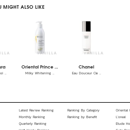
 MIGHT ALSO LIKE
ura
Oriental Prince ...
Chanel
i ...
Milky Whitening ...
Eau Douceur Cle ...
Latest Review Ranking
Ranking By Category
Oriental 
Monthly Ranking
Ranking by Benefit
L'oreal
Quarterly Ranking
Etude H