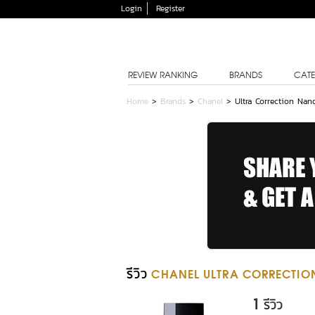
Login
Register
REVIEW RANKING
BRANDS
CATE
Home
>
Brands
>
Chanel
>
Ultra Correction Nan
รีวิว
CHANEL ULTRA CORRECTIO
1
รีวิว