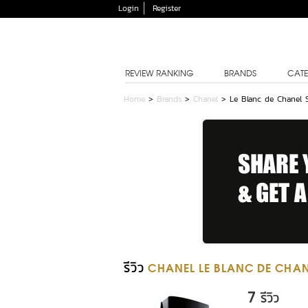
Login
Register
REVIEW RANKING
BRANDS
CATE
Home
>
Brands
>
Chanel
>
Le Blanc de Chanel 
รีวิว
CHANEL LE BLANC DE CHANE
7
รีวิว