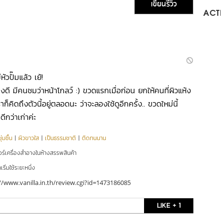
เขียนรีวิว
ACTI
ัวปั๊มแล้ว เย้!
ดี มีคนชมว่าหน้าโกลว์ :) ขวดแรกเมื่อก่อน ยกให้คนที่ผิวแห้ง
คิดถึงตัวนี้อยู่ตลอดนะ ว่าจะลองใช้ดูอีกครั้ง.. ขวดใหม่นี้
ีกว่าเก่าค่ะ
่มชื้น
|
ผิวขาวใส
|
เป็นธรรมชาติ
|
ติดทนนาน
อร์เครื่องสำอางในห้างสรรพสินค้า
ริ่มใช้ระยะหนึ่ง
//www.vanilla.in.th/review.cgi?id=1473186085
LIKE + 1