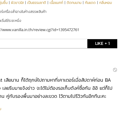
่มชื้น
|
ผิวขาวใส
|
เป็นธรรมชาติ
|
เนื้อแมทท์
|
ติดทนนาน
|
กันแดด
|
กลิ่นหอม
อร์เครื่องสำอางในห้างสรรพสินค้า
ริ่มใช้ระยะหนึ่ง
//www.vanilla.in.th/review.cgi?id=1395472761
LIKE + 1
st เสียนาน ก็ได้ฤกษ์ไปถามหาที่เคาเตอร์เมื่อสัปดาห์ก่อน BA
 เลยรีบมาแจ้งข่าว จะได้ไม่ต้องรอเก็บตังค์ซื้อกัน อิอิ แต่ก็ไป
น คู่กับรองพื้นมาอย่างละขวด ไว้ตามไปรีวิวกันอีกทีนะคะ
ม