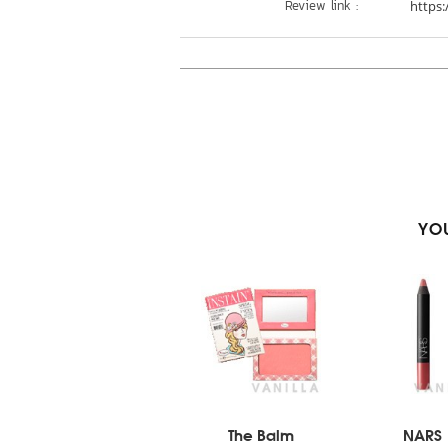
Review link :
https:
YOU
The Balm
NARS