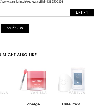
//www.vanilla.in.th/review.cgi?id=1335509858
LIKE + 1
อ่านทั้งหมด
 MIGHT ALSO LIKE
Laneige
Cute Press