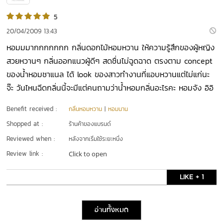
5
20/04/2009 13:43
หอมมมากกกกกกก กลิ่นดอกไม้หอมหวาน ให้ความรู้สึกของผู้หญิง
สวยหวานๆ กลิ่นออกแนวผู้ดีๆ สดชื่นไม่ฉูดฉาด ตรงตาม concept
ของน้ำหอมชาแนล ได้ look ของสาวทำงานที่แอบหวานแต่ไม่แก่นะ
จ๊ะ วันไหนฉีดกลิ่นนี้จะมีแต่คนถามว่าน้ำหอมกลิ่นอะไรคะ หอมจัง อิอิ
Benefit received :
กลิ่นหอมหวาน
|
หอมนาน
Shopped at :
ร้านค้าของแบรนด์
Reviewed when :
หลังจากเริ่มใช้ระยะหนึ่ง
Review link :
Click to open
LIKE + 1
อ่านทั้งหมด