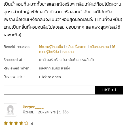
เป็นน้ำหอมที่เหมาะทั้งชายและหญิงจริงๆ กลิ่นเท่ห์แต่ท๊อปโน๊ตหวาน
สุดๆ ส่วนใหญ่จะใช้เวลาไปทำงาน หรือออกกำลังกายที่ได้เหงื่อ
เพราะเมื่อโดนเหงื่อกลิ่นจะแบบว่าหอมสุดยอดเลยอ่ะ (แทนที่จะเหม็น)
แถมเป็นกลิ่นที่หอมจนลืมไม่ลงเลย ชอบมากๆ และแพงสุดๆ(เลยใช้
เฉพาะกิจ)
Benefit received :
ให้ความรู้สึกสดชื่น
|
กลิ่นเครื่องเทศ
|
กลิ่นหอมหวาน
|
ให้
ความรู้สึกเร้าใจ
|
หอมนาน
Shopped at :
เคาน์เตอร์เครื่องสำอางในห้างสรรพสินค้า
Reviewed when :
หลังจากเริ่มใช้ระยะหนึ่ง
Review link :
Click to open
LIKE + 1
Porpor____
ผิวผสม | 20-24 Yrs | 5 รีวิว
4