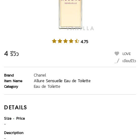
4.75
4
รีวิว
LOVE
เขียนรีวิว
Chanel
Brand
Allure Sensuelle Eau de Toilette
Item Name
Eau de Toilette
Category
DETAILS
Size
Price
-
Description
-