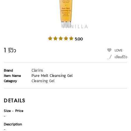
5.00
1
รีวิว
LOVE
เขียนรีวิว
Clarins
Brand
Pure Melt Cleansing Gel
Item Name
Cleansing Gel
Category
DETAILS
Size
Price
-
Description
-