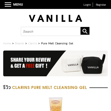
Login
Register
Home
>
Brands
>
Clarins
>
Pure Melt Cleansing Gel
รีวิว
CLARINS PURE MELT CLEANSING GEL