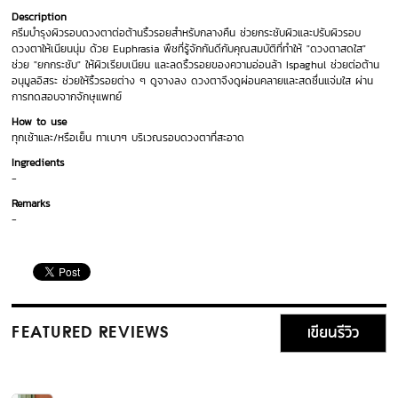
Description
ครีมบำรุงผิวรอบดวงตาต่อต้านริ้วรอยสำหรับกลางคืน ช่วยกระชับผิวและปรับผิวรอบ
ดวงตาให้เนียนนุ่ม ด้วย Euphrasia พืชที่รู้จักกันดีกับคุณสมบัติที่ทำให้ "ดวงตาสดใส"
ช่วย "ยกกระชับ" ให้ผิวเรียบเนียน และลดริ้วรอยของความอ่อนล้า Ispaghul ช่วยต่อต้าน
อนุมูลอิสระ ช่วยให้ริ้วรอยต่าง ๆ ดูจางลง ดวงตาจึงดูผ่อนคลายและสดชื่นแจ่มใส ผ่าน
การทดสอบจากจักษุแพทย์
How to use
ทุกเช้าและ/หรือเย็น ทาเบาๆ บริเวณรอบดวงตาที่สะอาด
Ingredients
-
Remarks
-
เขียนรีวิว
FEATURED REVIEWS