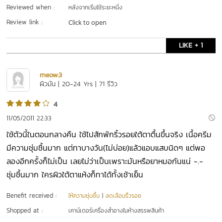
Reviewed when :
หลังจากเริ่มใช้ระยะหนึ่ง
Review link :
Click to open
LIKE + 1
meow:3
ผิวมัน | 20-24 Yrs | 71 รีวิว
4
11/05/2011 22:33
ใช้ตัวนี้ในตอนกลางคืน ใช้ไปสักพักริ้วรอยใต้ตาตื้นขึ้นจริง เนื้อครีม
มีความชุ่มชื้นมาก แต่ทาบางวัน(ไม่บ่อย)แล้วแอบแสบนิดๆ แต่พอ
ลองอีกครั้งก็ไม่เป็น เลยไม่ว่าเป็นเพราะมันหรือยาหมอกันแน่ -.-
ชุ่มชื้นมาก ใครผิวใต้ตาแห้งก็ทาได้ทั้งเช้าเย็น
Benefit received :
ให้ความชุ่มชื้น
|
ลดเลือนริ้วรอย
Shopped at :
เคาน์เตอร์เครื่องสำอางในห้างสรรพสินค้า