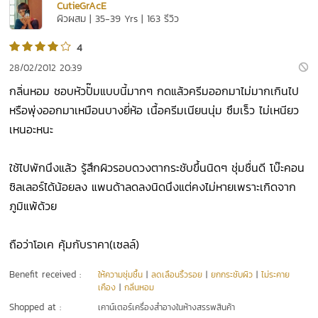
CutieGrAcE
ผิวผสม | 35-39 Yrs | 163 รีวิว
4
28/02/2012 20:39
กลิ่นหอม ชอบหัวปั๊มแบบนี้มากๆ กดแล้วครีมออกมาไม่มากเกินไป
หรือพุ่งออกมาเหมือนบางยี่ห้อ เนื้อครีมเนียนนุ่ม ซึมเร็ว ไม่เหนียว
เหนอะหนะ
ใช้ไปพักนึงแล้ว รู้สึกผิวรอบดวงตากระชับขึ้นนิดๆ ชุ่มชื่นดี โบ๊ะคอน
ซิลเลอร์ได้น้อยลง แพนด้าลดลงนิดนึงแต่คงไม่หายเพราะเกิดจาก
ภูมิแพ้ด้วย
ถือว่าโอเค คุ้มกับราคา(เซลล์)
Benefit received :
ให้ความชุ่มชื้น
|
ลดเลือนริ้วรอย
|
ยกกระชับผิว
|
ไม่ระคาย
เคือง
|
กลิ่นหอม
Shopped at :
เคาน์เตอร์เครื่องสำอางในห้างสรรพสินค้า