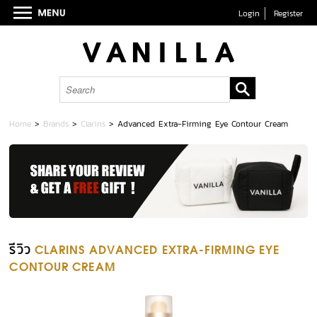
Login
Register
Home
>
Brands
>
Clarins
>
Advanced Extra-Firming Eye Contour Cream
รีวิว
CLARINS ADVANCED EXTRA-FIRMING EYE
CONTOUR CREAM