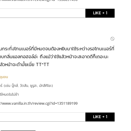
LIKE + 1
นกระทั่งโทนเนอร์ที่มีหมดจนต้องหยิบมาใช้ระหว่างรอโทนเนอร์ที่
อบกลิ่นแอลกอฮอล์อ่ะ ถึงแม้ว่าใช้แล้วหน้าจะสะอาดดีก็เถอะนะ
วหน้าจะดำมั้ยเนี่ย TT^TT
ูขุมขน
์ (เช่น บู๊ทส์, วัตสัน, ซูรูฮะ, มัทสึคิโยะ)
ใช้หมดในไม่ช้า
//www.vanilla.in.th/review.cgi?id=1351189199
LIKE + 1