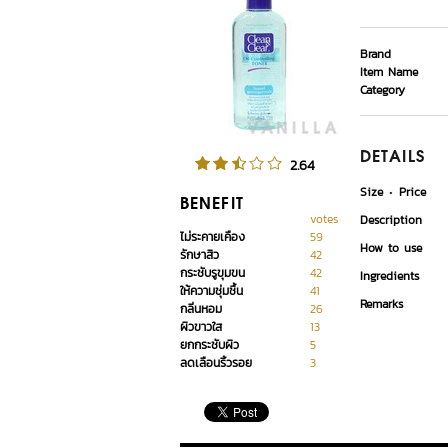
Brand
Item Name
Category
DETAILS
2.64
Size
Price
BENEFIT
votes
Description
ไม่ระคายเคือง
59
How to use
รักษาสิว
42
กระชับรูขุมขน
42
Ingredients
ให้ความชุ่มชื้น
41
Remarks
กลิ่นหอม
26
ผิวขาวใส
13
ยกกระชับผิว
5
ลดเลือนริ้วรอย
3