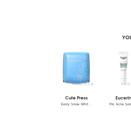
YOU
Cute Press
Euceri
Evory Snow Whit ...
Pro Acne Solut