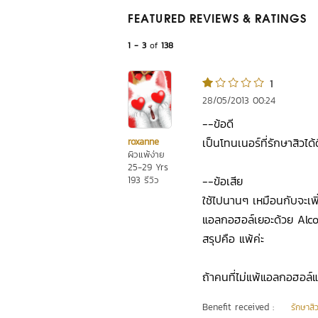
FEATURED REVIEWS
& RATINGS
1 - 3
of
138
1
28/05/2013 00:24
--ข้อดี
เป็นโทนเนอร์ที่รักษาสิวได
roxanne
ผิวแพ้ง่าย
25-29 Yrs
--ข้อเสีย
193 รีวิว
ใช้ไปนานๆ เหมือนกับจะเพิ
แอลกอฮอล์เยอะด้วย Alc
สรุปคือ แพ้ค่ะ
ถ้าคนที่ไม่แพ้แอลกอฮอล์แ
Benefit received :
รักษาสิ