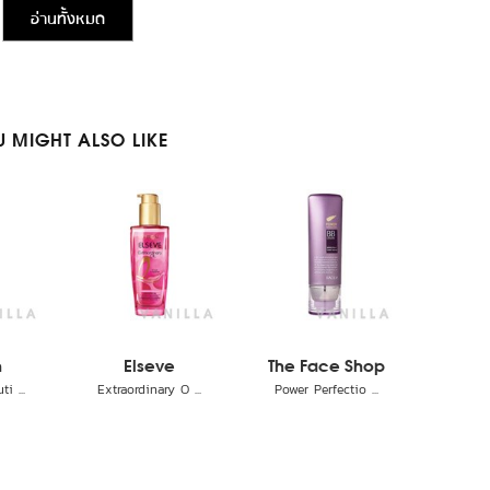
อ่านทั้งหมด
 MIGHT ALSO LIKE
n
Elseve
The Face Shop
i ...
Extraordinary O ...
Power Perfectio ...