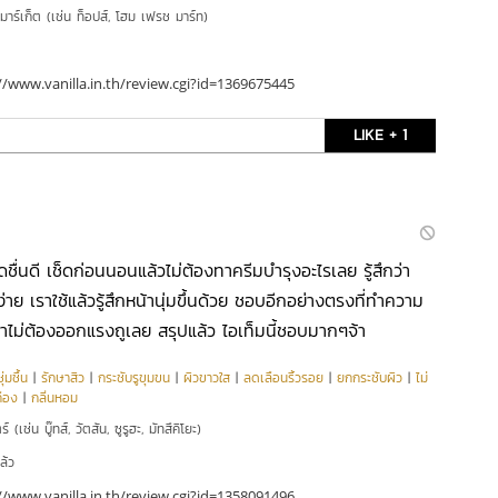
์มาร์เก็ต (เช่น ท็อปส์, โฮม เฟรช มาร์ท)
//www.vanilla.in.th/review.cgi?id=1369675445
LIKE + 1
ชื่นดี เช็ดก่อนนอนแล้วไม่ต้องทาครีมบำรุงอะไรเลย รู้สึกว่า
ันง่าย เราใช้แล้วรู้สึกหน้านุ่มขึ้นด้วย ชอบอีกอย่างตรงที่ทำความ
ม่ต้องออกแรงถูเลย สรุปแล้ว ไอเท็มนี้ชอบมากๆจ้า
่มชื้น
|
รักษาสิว
|
กระชับรูขุมขน
|
ผิวขาวใส
|
ลดเลือนริ้วรอย
|
ยกกระชับผิว
|
ไม่
ือง
|
กลิ่นหอม
์ (เช่น บู๊ทส์, วัตสัน, ซูรูฮะ, มัทสึคิโยะ)
ล้ว
//www.vanilla.in.th/review.cgi?id=1358091496