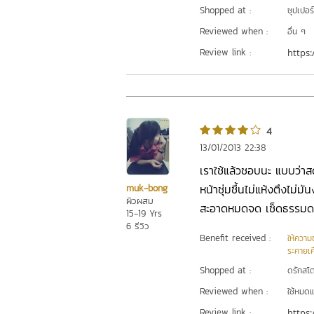
Shopped at :
ซุปเปอร
Reviewed when :
อื่น ๆ
Review link :
https:
4
13/01/2013 22:38
เราใช้แล้วชอบนะ แบบว่าสด
หน้าชุ่มชื้นไม่แห้งตึงไม่ม
muk-bong
ผิวผสม
สะอาดหมดจด เช็ดธรรมดาไ
15-19 Yrs
6 รีวิว
Benefit received :
ให้ความชุ
ระคายเค
Shopped at :
ดรักสโตร
Reviewed when :
ใช้หมดแ
Review link :
https: