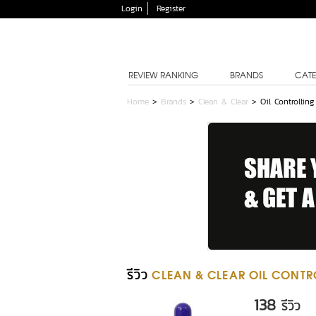
Login
Register
REVIEW RANKING
BRANDS
CATE
Home
>
Brands
>
Clean & Clear
>
Oil Controllin
รีวิว
CLEAN & CLEAR OIL CONTR
138
รีวิว