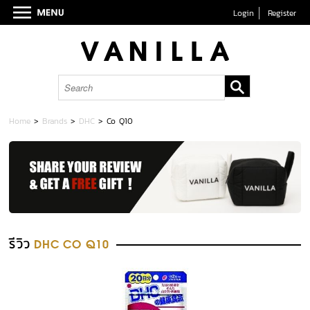
Login
Register
Home
>
Brands
>
DHC
>
Co Q10
รีวิว
DHC CO Q10