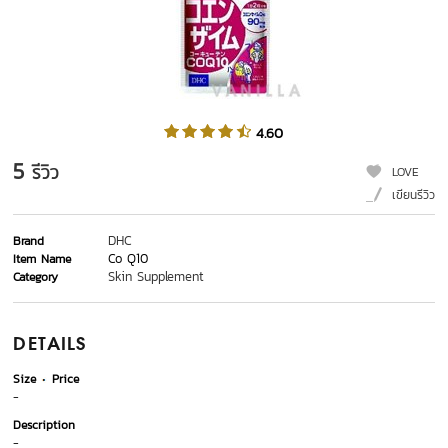
4.60
5
รีวิว
LOVE
เขียนรีวิว
DHC
Brand
Co Q10
Item Name
Skin Supplement
Category
DETAILS
Size
Price
-
Description
-