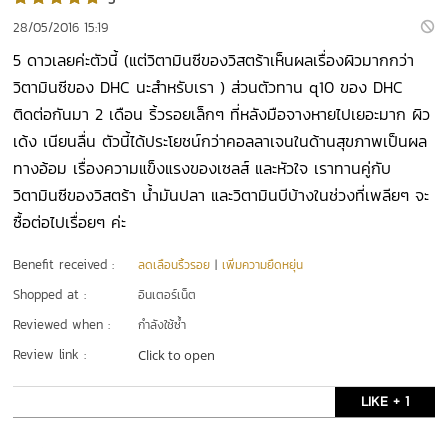
28/05/2016 15:19
5 ดาวเลยค่ะตัวนี้ (แต่วิตามินซีของวิสตร้าเห็นผลเรื่องผิวมากกว่า
วิตามินซีของ DHC นะสำหรับเรา ) ส่วนตัวทาน q10 ของ DHC
ติดต่อกันมา 2 เดือน ริ้วรอยเล็กๆ ที่หลังมือจางหายไปเยอะมาก ผิว
เด้ง เนียนลื่น ตัวนี้ได้ประโยชน์กว่าคอลลาเจนในด้านสุขภาพเป็นผล
ทางอ้อม เรื่องความแข็งแรงของเซลส์ และหัวใจ เราทานคู่กับ
วิตามินซีของวิสตร้า น้ำมันปลา และวิตามินบีบ้างในช่วงที่เพลียๆ จะ
ซื้อต่อไปเรื่อยๆ ค่ะ
Benefit received :
ลดเลือนริ้วรอย
|
เพิ่มความยืดหยุ่น
Shopped at :
อินเตอร์เน็ต
Reviewed when :
กำลังใช้ซ้ำ
Review link :
Click to open
LIKE + 1