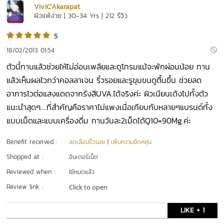
ViviC'Akarapat
ผิวแพ้ง่าย | 30-34 Yrs | 212 รีวิว
5
18/02/2013 01:54
ตัวนี้ทานแล้วช่วยให้ไม่อ่อนเพลียและดูโทรมแม้จะพักผ่อนน้อย ทาน
แล้วเห็นผลไวกว่าคอลลาเจน ริ้วรอยและรูขุมขนดูตื้นขึ้น ช่วยลด
อาการไวต่อแสงแดดจากรังสีUVA.ได้จริงค่ะ ผิวเนียนเด้งไปทั้งตัว
แนะนำสุดๆ....ที่สำคัญคือราคาไม่แพงเมื่อเทียบกับหลายๆแบรนด์ทั้ง
แบบเม็ดและแบบเครื่องดื่ม ทานวันละ2เม็ดได้Q10=90Mg.ค่ะ
Benefit received :
ลดเลือนริ้วรอย
|
เพิ่มความยืดหยุ่น
Shopped at :
อินเตอร์เน็ต
Reviewed when :
ใช้หมดแล้ว
Review link :
Click to open
LIKE + 1