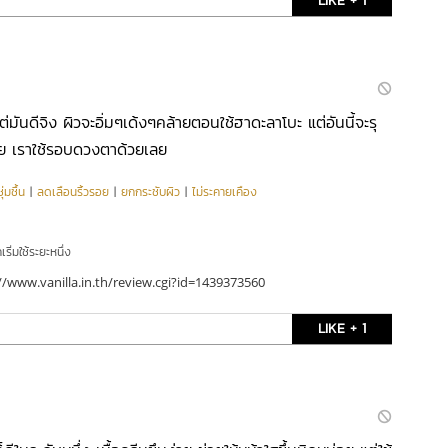
LIKE + 1
มันดีจิง ผิวจะอิ่มๆเด้งๆคล้ายตอนใช้ฮาดะลาโบะ แต่อันนี้จะรุ
้วย เราใช้รอบดวงตาด้วยเลย
่มชื้น
|
ลดเลือนริ้วรอย
|
ยกกระชับผิว
|
ไม่ระคายเคือง
ริ่มใช้ระยะหนึ่ง
//www.vanilla.in.th/review.cgi?id=1439373560
LIKE + 1