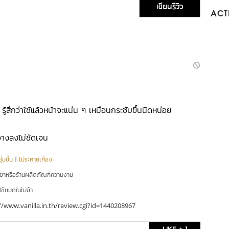
เขียนรีวิว
ACTI
 รู้สึกว่าใช้แล้วหน้าจะแน่น ๆ เหมือนกระชับขึ้นนิดหน่อย
จางลงไม่ชัดเจน
่มชื้น
|
ไม่ระคายเคือง
ยยาหรือร้านผลิตภัณฑ์ความงาม
ใช้หมดในไม่ช้า
//www.vanilla.in.th/review.cgi?id=1440208967