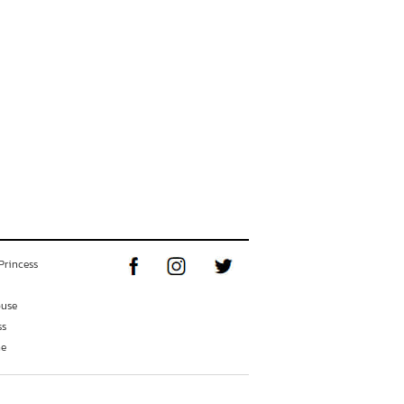
Princess
ouse
ss
ne