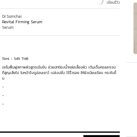
เขียนรีวิว
Dr.Somchai
Revital Firming Serum
Serum
15ml
549 THB
เซรั่มฟื้นฟูสภาพผิวสูตรเข้มข้น ช่วยปกป้องน้ำหล่อเลี้ยงผิว เติมเต็มคอลลาเจน
ที่สูญเสียไป ใบหน้าจึงดูอ่อนเยาว์ เปล่งปลั่ง ไร้ริ้วรอย ให้ผิวเนียนเรียบ กระชับขี้
น
-
-
-