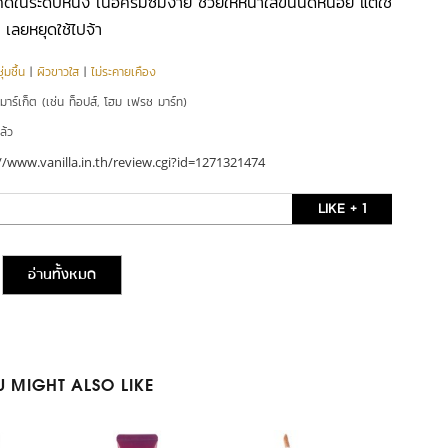
ีในระดับหนึ่ง เนื้อครีมซึมง่าย ช่วยให้หน้าใสขึ้นนิดหน่อย แต่ใช้
 เลยหยุดใช้ไปจ้า
่มชื้น
|
ผิวขาวใส
|
ไม่ระคายเคือง
์มาร์เก็ต (เช่น ท็อปส์, โฮม เฟรช มาร์ท)
ล้ว
//www.vanilla.in.th/review.cgi?id=1271321474
LIKE + 1
อ่านทั้งหมด
 MIGHT ALSO LIKE