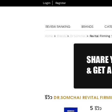
Login
Register
REVIEW RANKING
BRANDS
CATE
Home
>
Brands
>
Dr.Somchai
>
Revital Firming
รีวิว
DR.SOMCHAI REVITAL FIRM
5
รีวิว