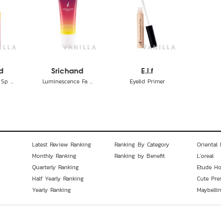
d
Srichand
E.l.f
p ...
Luminescence Fa ...
Eyelid Primer
Latest Review Ranking
Ranking By Category
Oriental 
Monthly Ranking
Ranking by Benefit
L'oreal
Quarterly Ranking
Etude H
Half Yearly Ranking
Cute Pre
Yearly Ranking
Maybelli