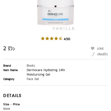
4.50
2
รีวิว
LOVE
เขียนรีวิว
Boots
Brand
Dermocare Hydrating 24hr
Item Name
Moisturising Gel
Face Gel
Category
DETAILS
Size
Price
50ml