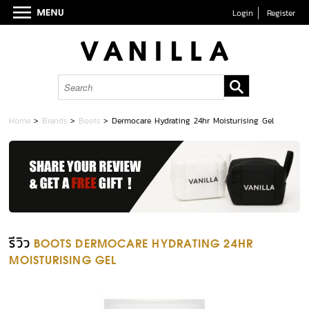
Login
Register
Home
>
Brands
>
Boots
>
Dermocare Hydrating 24hr Moisturising Gel
รีวิว
BOOTS DERMOCARE HYDRATING 24HR
MOISTURISING GEL