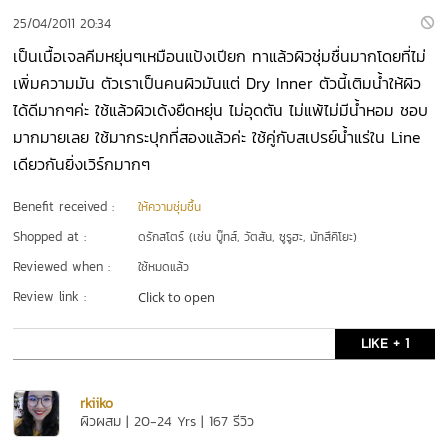
25/04/2011 20:34
เป็นเนื้อเจลคีมหยุ่นๆเหมือนแป้งเปียก ทาแล้วผิวชุ่มชื่นมากโดยที่ไม่
เพิ่มความมัน ตัวเราเป็นคนผิวมันแต่ Dry Inner ตัวนี้เติมน้ำให้ผิว
ได้ดีมากๆค่ะ ใช้แล้วผิวเด้งยืดหยุ่น ไม่อุดตัน ไม่แพ้ไม่มีน้ำหอม ชอบ
มากมายเลย ใช้มากระปุกที่สองแล้วค่ะ ใช้คู่กับสเปรย์น้ำแร่ใน Line
เดียวกันยิ่งเวิร์กมากๆ
Benefit received :
ให้ความชุ่มชื้น
Shopped at :
ดรักสโตร์ (เช่น บู๊ทส์, วัตสัน, ซูรูฮะ, มัทสึคิโยะ)
Reviewed when :
ใช้หมดแล้ว
Review link :
Click to open
LIKE + 1
rkiiko
ผิวผสม | 20-24 Yrs | 167 รีวิว