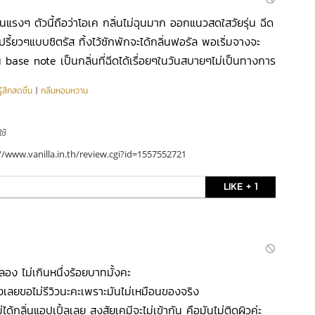
่นแรงๆ ตัวนี้ถือว่าโอเค กลิ่นไม่ฉุนมาก ออกแนวสดใสวัยรุ่น ฉีด
ี้ยวๆแบบซิตรัส ทิ้งไว้ซักพักจะได้กลิ่นฟอรัล พอเริ่มจางจะ
ป็น base note เป็นกลิ่นที่ฉีดได้เรื่อยๆในวันสบายๆไม่เป็นทางการ
ู้สึกสดชื่น
|
กลิ่นหอมหวาน
ใช้
//www.vanilla.in.th/review.cgi?id=1557552721
LIKE + 1
ง ไม่เกินหนึ่งร้อยบาทมั้งคะ
ลยขอไม่รีวิวนะคะเพราะมันไม่เหมือนของจริง
่ได้กลิ่นแอปเปิ้ลเลย สงสัยเคมีจะไม่เข้ากัน คือมันไม่ติดผิวค่ะ