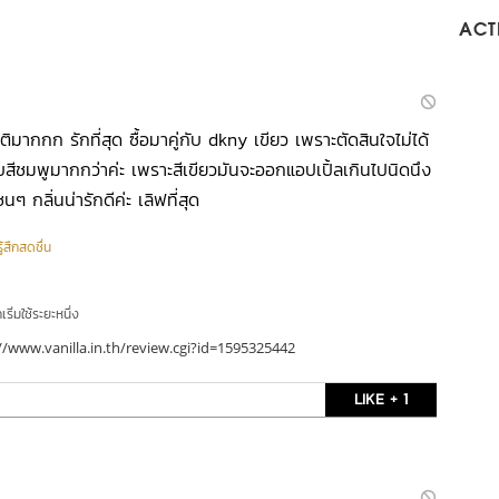
ACTI
ติมากกก รักที่สุด ซื้อมาคู่กับ dkny เขียว เพราะตัดสินใจไม่ได้
สีชมพูมากกว่าค่ะ เพราะสีเขียวมันจะออกแอปเปิ้ลเกินไปนิดนึง
ซนๆ กลิ่นน่ารักดีค่ะ เลิฟที่สุด
ู้สึกสดชื่น
ริ่มใช้ระยะหนึ่ง
//www.vanilla.in.th/review.cgi?id=1595325442
LIKE + 1