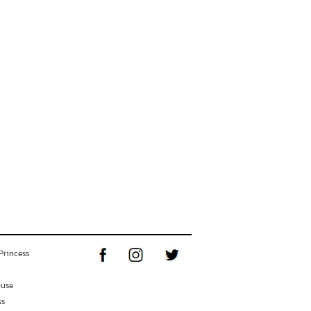
Princess
ouse
ss