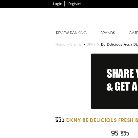
Login
Register
REVIEW RANKING
BRANDS
CATE
Home
>
Brands
>
DKNY
>
Be Delicious Fresh B
รีวิว
DKNY BE DELICIOUS FRESH
95
รีวิว