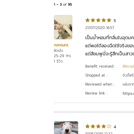
1 - 3
of
95
5
21/07/2020 16:57
เป็นน้ำหอมที่กลิ่นในอุดมค
แต่พอได้ลองฉีดใช้จริงชอบ
nonounz
ผิวมัน
แต่สีชมพูนี่จะรู้สึกเป็นสาว
25-29 Yrs
1 รีวิว
Benefit received :
ให้ความร
Shopped at :
ดิวตี้ฟรี
Reviewed when :
หลังจากเ
Review link :
https:
4
11/05/2019 12:32