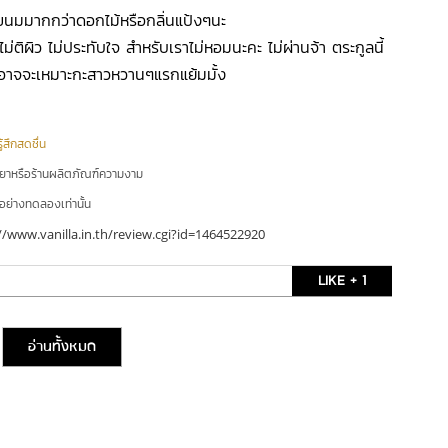
ขนมมากกว่าดอกไม้หรือกลิ่นแป้งๆนะ
ไม่ติผิว ไม่ประทับใจ สำหรับเราไม่หอมนะคะ ไม่ผ่านจ้า ตระกูลนี้
ลย อาจจะเหมาะกะสาวหวานๆแรกแย้มมั้ง
ู้สึกสดชื่น
ยยาหรือร้านผลิตภัณฑ์ความงาม
ัวอย่างทดลองเท่านั้น
//www.vanilla.in.th/review.cgi?id=1464522920
LIKE + 1
อ่านทั้งหมด